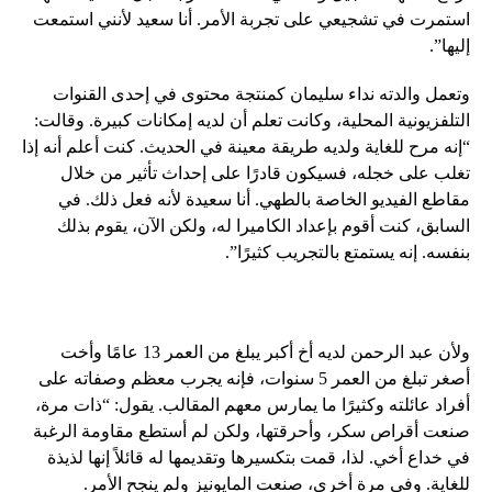
استمرت في تشجيعي على تجربة الأمر. أنا سعيد لأنني استمعت
إليها”.
وتعمل والدته نداء سليمان كمنتجة محتوى في إحدى القنوات
التلفزيونية المحلية، وكانت تعلم أن لديه إمكانات كبيرة. وقالت:
“إنه مرح للغاية ولديه طريقة معينة في الحديث. كنت أعلم أنه إذا
تغلب على خجله، فسيكون قادرًا على إحداث تأثير من خلال
مقاطع الفيديو الخاصة بالطهي. أنا سعيدة لأنه فعل ذلك. في
السابق، كنت أقوم بإعداد الكاميرا له، ولكن الآن، يقوم بذلك
بنفسه. إنه يستمتع بالتجريب كثيرًا”.
ولأن عبد الرحمن لديه أخ أكبر يبلغ من العمر 13 عامًا وأخت
أصغر تبلغ من العمر 5 سنوات، فإنه يجرب معظم وصفاته على
أفراد عائلته وكثيرًا ما يمارس معهم المقالب. يقول: “ذات مرة،
صنعت أقراص سكر، وأحرقتها، ولكن لم أستطع مقاومة الرغبة
في خداع أخي. لذا، قمت بتكسيرها وتقديمها له قائلاً إنها لذيذة
للغاية. وفي مرة أخرى، صنعت المايونيز ولم ينجح الأمر.