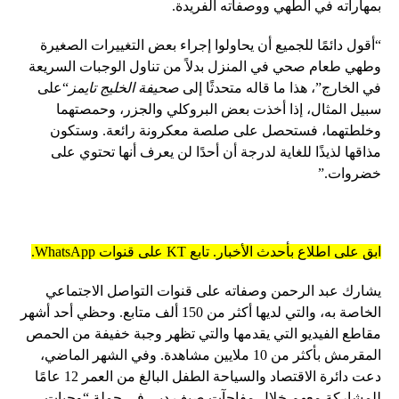
بمهاراته في الطهي ووصفاته الفريدة.
“أقول دائمًا للجميع أن يحاولوا إجراء بعض التغييرات الصغيرة
وطهي طعام صحي في المنزل بدلاً من تناول الوجبات السريعة
في الخارج”، هذا ما قاله متحدثًا إلى
صحيفة الخليج تايمز
“على
سبيل المثال، إذا أخذت بعض البروكلي والجزر، وحمصتهما
وخلطتهما، فستحصل على صلصة معكرونة رائعة. وستكون
مذاقها لذيذًا للغاية لدرجة أن أحدًا لن يعرف أنها تحتوي على
خضروات.”
ابق على اطلاع بأحدث الأخبار. تابع KT على قنوات WhatsApp.
يشارك عبد الرحمن وصفاته على قنوات التواصل الاجتماعي
الخاصة به، والتي لديها أكثر من 150 ألف متابع. وحظي أحد أشهر
مقاطع الفيديو التي يقدمها والتي تظهر وجبة خفيفة من الحمص
المقرمش بأكثر من 10 ملايين مشاهدة. وفي الشهر الماضي،
دعت دائرة الاقتصاد والسياحة الطفل البالغ من العمر 12 عامًا
للمشاركة معهم خلال مفاجآت صيف دبي في حملة “وجبات