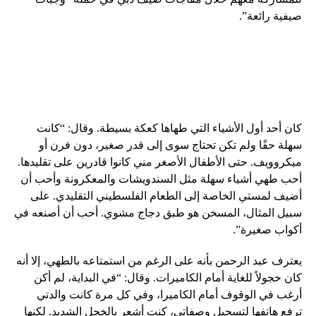
صيفية رائعة”.
كان أحد أول الأشياء التي طهاها كعكة بسيطة. وقال: “كانت
سهلة حقًا ولم تكن تحتاج سوى إلى قدر صغير، دون فرن أو
ميكروويف. حتى الأطفال الأصغر مني كانوا قادرين على تقليدها.
أحب طهي أشياء سهلة مثل السندويشات والمعكرونة وأحب أن
أضيف لمستي الخاصة إلى الطعام الفلسطيني التقليدي. على
سبيل المثال، المسخن هو طبق دجاج مشوي. أحب أن أصنعه في
أكواب صغيرة”.
يعترف عبد الرحمن بأنه على الرغم من استمتاعه بالطهي، إلا أنه
كان خجولاً للغاية أمام الكاميرات. وقال: “في البداية، لم أكن
أرغب في الوقوف أمام الكاميرا، وفي كل مرة كانت والدتي
ترفع هاتفها لتسجيل وصفاتي، كنت أشعر بالخجل الشديد. لكنها