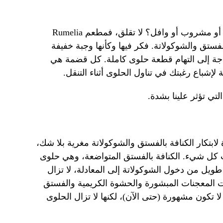
هل أنت غير مستعد لتناول كعكة كاملة أو مشروب أو وافل؟ لا تقلق، فمطعم Rumelia
فة بالفستق والشوكولاتة. فكر فيها وكأنها وجبة خفيفة
اجة إلى التهام قطعة حلوى كاملة. كل قضمة هي
 لإشباع رغبتك في تناول الحلوى أثناء التنقل.
تي تؤثر علينا بشدة.
ابتكار الكنافة بالفستق والشوكولاتة مغرية بلا شك،
أت كل شيء. الكنافة بالفستق المتواضعة، وهي حلوى
يل من دخول الشوكولاتة إلى المعادلة، لا تزال
 المعجنات المبشورة والحشوة الكريمية والفستق
 لا تكون مشهورة (حتى الآن)، لكنها لا تزال الحلوى