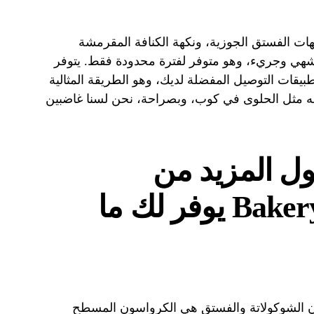
كهات الفستق الجوزية، ونكهة الكنافة المقرمشة
ي وجريء، وهو متوفر لفترة محدودة فقط. يتوفر
يقات التوصيل المفضلة لديك، وهو الطريقة المثالية
نه مثل الحلوى في كوب، وبصراحة، نحن لسنا غاضبين
ل المزيد من
الفستق؟ Bakery Bites يوفر لك ما
ون الشوكولاتة والفستق هي الكرواسون المسطح