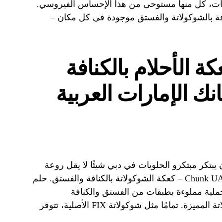
ات، كل منها مستوحى من هذا الإحساس الفيروسي.
فة بالشوكولاتة والفستق موجودة في كل مكان –
ة الأحلام بالكنافة
ك الإمارات العربية
بتكر مبتكرو الحلويات في دبي شيئًا لا يقل روعة
عن ذلك. إليكم أحدث تحفة فنية من Chunk UAE – كعكة الشوكولاتة بالكنافة والفستق. حلم
ملية مملوءة بطبقات من الفستق والكنافة
المقرمشة، وكلها مغطاة بتلك الشوكولاتة المميزة. تمامًا مثل شوكولاتة FIX الأصلية، تتوفر