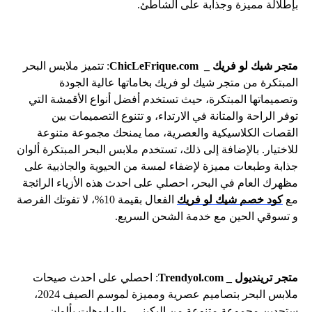
بإطلالة مميزة وجذابة على الشاطئ.
متجر شيك لو فريك _ ChicLeFrique.com
: تتميز ملابس البحر
المبتكرة من متجر شيك لو فريك بخاماتها عالية الجودة
وتصميماتها المبتكرة، حيث تستخدم أفضل أنواع الأقمشة التي
توفر الراحة والمتانة في الارتداء، و تتنوع التصميمات بين
القصات الكلاسيكية والعصرية، مما يمنحك مجموعة متنوعة
للاختيار. بالإضافة إلى ذلك، تستخدم ملابس البحر المبتكرة ألوان
جذابة وطبعات مميزة لإضفاء لمسة من الحيوية والجاذبية على
مظهرك العام في البحر، احصلي على احدث هذه الأزياء الرائجة
مع
كود خصم شيك لو فريك
الفعال بقيمة 10%، لا تفوتك الفرصة
و تسوقي الحين مع خدمة الشحن السريع.
متجر ترينديول _ Trendyol.com
: احصلي على احدث صيحات
ملابس البحر بتصاميم عصرية ومميزة لموسم الصيف 2024،
ستجدين مجموعة متنوعة من البكيني، والمايوهات بألوان