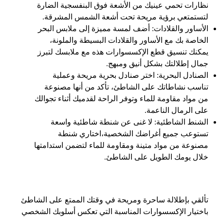
نظارات تحمي عينيك من الأشعة فوق البنفسجية الضارة
لتستمتعي برؤية مريحة تحت أشعة الشمس المشرقة.
الأساور والقلادات: أضف لمسة مميزة إلى ملابس البحر
الخاصة بك مع الأساور والقلادات البسيطة والملونة،
يمكنك تنسيق قطع الإكسسوارات هذه مع ملابسك لتبرز
جمال إطلالتك بشكل أنيق ومبهج.
الصنادل البحرية: اختر صنادل بحرية مريحة وعملية
تناسب نشاطاتك على الشاطئ، تأكد من أنها مصنوعة
من مواد مقاومة للماء وتوفر الراحة لقدميك أثناء تجوالك
على الرمال الناعمة.
الشنط الشاطئية: لا غنى عن شنطة شاطئية واسعة
تستوعب جميع أغراضك الشخصية،اختاري شنطة
مصنوعة من مواد متينة ومقاومة للماء لتضمن استدامتها
خلال يومك الطويل على الشاطئ.
تألقي بإطلالة ساحرة ومريحة في وقتك الممتع على الشاطئ
باختيار الإكسسوارات المناسبة التي تعكس أسلوبك الشخصي