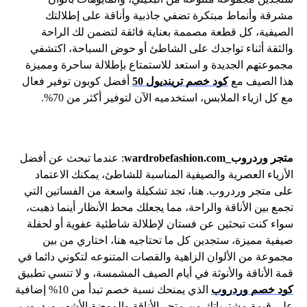
مشرقة وأنماط مبتكرة تضفي جاذبية وأناقة على إطلالتك
الصيفية، كل قطعة مصممة بعناية فائقة لتضمن لك الراحة
والثقة أثناء تواجدك على الشاطئ أو حوض السباحة، اكتشفي
مجموعتهم الجديدة و استعد للاستمتاع بإطلالة ساحرة ومميزة
هذا الصيف مع
كود خصم ترينديول 50
أفضل كوبون توفير فعال
مع كل ازياء الملابس، استخدميه الآن لتوفير أكثر من 70%.
متجر وردروب_wardrobefashion.com
: عندما تبحث عن أفضل
الأزياء العصرية والصيفية المناسبة للشاطئ، يمكنك الاعتماد
على متجر وردروب. هنا، تجد تشكيلة واسعة من الفساتين التي
تجمع بين الأناقة والراحة، مما يجعلك محط الأنظار أينما ذهبت،
سواء كنت تبحثين عن فستان لإطلالة شاطئية عفوية أو لحفلة
صيفية مميزة، ستجدين كل ما تحتاجيه هنا، اختاري من بين
مجموعة من الألوان الزاهية والقصات المتنوعه لتكوني دائما في
قمة الأناقة والأنوثة في أيام الصيف المشمسة، و لا تنسي تطبيق
كود خصم وردروب
الذي يمنحك نسبة خصم تبدأ من 10% إضافية
على قيمة مشترياتك من متجر الأناقة والموضة الأشهر وردروب،