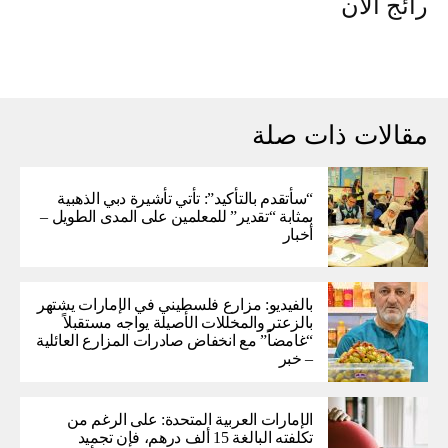
رائج الآن
مقالات ذات صلة
“سأتقدم بالتأكيد”: تأتي تأشيرة دبي الذهبية
بمثابة “تقدير” للمعلمين على المدى الطويل –
أخبار
بالفيديو: مزارع فلسطيني في الإمارات يشتهر
بالزعتر والمخللات الأصيلة يواجه مستقبلاً
“غامضاً” ​​مع انخفاض صادرات المزارع العائلية
– خبر
الإمارات العربية المتحدة: على الرغم من
تكلفته البالغة 15 ألف درهم، فإن تجميد