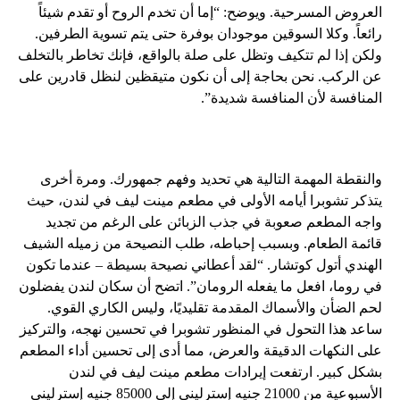
العروض المسرحية. ويوضح: “إما أن تخدم الروح أو تقدم شيئاً
رائعاً. وكلا السوقين موجودان بوفرة حتى يتم تسوية الطرفين.
ولكن إذا لم تتكيف وتظل على صلة بالواقع، فإنك تخاطر بالتخلف
عن الركب. نحن بحاجة إلى أن نكون متيقظين لنظل قادرين على
المنافسة لأن المنافسة شديدة”.
والنقطة المهمة التالية هي تحديد وفهم جمهورك. ومرة ​​أخرى
يتذكر تشوبرا أيامه الأولى في مطعم مينت ليف في لندن، حيث
واجه المطعم صعوبة في جذب الزبائن على الرغم من تجديد
قائمة الطعام. وبسبب إحباطه، طلب النصيحة من زميله الشيف
الهندي أتول كوتشار. “لقد أعطاني نصيحة بسيطة – عندما تكون
في روما، افعل ما يفعله الرومان”. اتضح أن سكان لندن يفضلون
لحم الضأن والأسماك المقدمة تقليديًا، وليس الكاري القوي.
ساعد هذا التحول في المنظور تشوبرا في تحسين نهجه، والتركيز
على النكهات الدقيقة والعرض، مما أدى إلى تحسين أداء المطعم
بشكل كبير. ارتفعت إيرادات مطعم مينت ليف في لندن
الأسبوعية من 21000 جنيه إسترليني إلى 85000 جنيه إسترليني