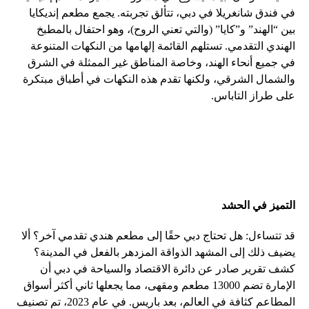
في فندق شانغريلا في دبي، تتألق تجربته. يجمع مطعم إنديكايا
بين “الهند” و”كايا” (والتي تعني الروح)، وهو احتفال بالمطبخ
الهندي التقدمي. تستلهم القائمة إلهامها من النكهات المتنوعة
في جميع أنحاء الهند، وخاصة المناطق غير الممثلة في الشرق
والشمال الشرقي، ولكنها تقدم هذه النكهات في أطباق مبتكرة
على طراز التاباس.
التميز في الحشد
قد تتساءل: هل تحتاج دبي حقًا إلى مطعم هندي تقدمي آخر؟ ألا
يضيف ذلك إلى المشهد الذواقة المزدهر بالفعل في المدينة؟
كشف تقرير صادر عن دائرة الاقتصاد والسياحة في دبي أن
الإمارة تضم 13000 مطعم ومقهى، مما يجعلها ثاني أكثر أسواق
المطاعم كثافة في العالم، بعد باريس. في عام 2023، تم تصنيف