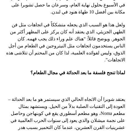
في الأسبوع بحلول نهاية العام، وسرعان ما حصل تشوبرا على
مكانة بين أفضل 10 طهاة هنود في لندن.
ولعل هذا هو السبب الذي يجعله متشككاً في اتجاهات مثل فن
الطهي الجزيئي، الذي يعتقد أنه كان يركز على المظهر أكثر من
الجوهر. ويوضح قائلاً: “هناك علم وراء ذلك يجب فهمه. كان
الناس يستخدمون اتجاهات مثل النيتروجين في الطعام من أجل
الذوق، وليس لفوائده العلمية، لذا كان من المحتم أن تتلاشى هذه
الاتجاهات”.
لماذا تنجح فلسفة ما بعد الحداثة في مجال الطعام؟
يعتقد شوبرا أن الاتجاه الحالي الذي سيستمر هو ما بعد الحداثة –
العودة إلى التقنيات الصلبة بدلاً من الحيل. ويستشهد بمثال
مطعم Noma، وهو مطعم أسطوري يقع في كوبنهاجن وحاصل
على نجمة ميشلان والذي يعود إلى سنوات الحرب العالمية في
عشرينيات القرن العشرين، عندما كان التخمير بسبب هدر