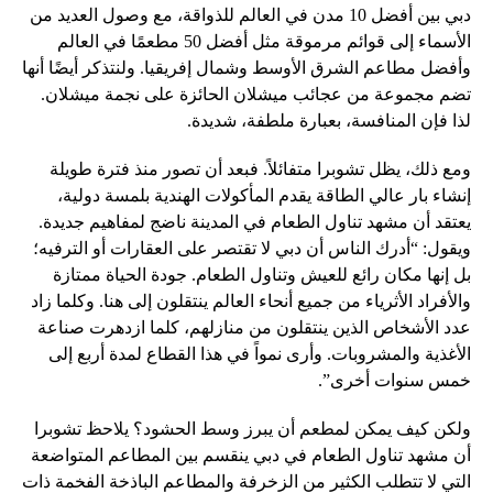
دبي بين أفضل 10 مدن في العالم للذواقة، مع وصول العديد من
الأسماء إلى قوائم مرموقة مثل أفضل 50 مطعمًا في العالم
وأفضل مطاعم الشرق الأوسط وشمال إفريقيا. ولنتذكر أيضًا أنها
تضم ​​مجموعة من عجائب ميشلان الحائزة على نجمة ميشلان.
لذا فإن المنافسة، بعبارة ملطفة، شديدة.
ومع ذلك، يظل تشوبرا متفائلاً. فبعد أن تصور منذ فترة طويلة
إنشاء بار عالي الطاقة يقدم المأكولات الهندية بلمسة دولية،
يعتقد أن مشهد تناول الطعام في المدينة ناضج لمفاهيم جديدة.
ويقول: “أدرك الناس أن دبي لا تقتصر على العقارات أو الترفيه؛
بل إنها مكان رائع للعيش وتناول الطعام. جودة الحياة ممتازة
والأفراد الأثرياء من جميع أنحاء العالم ينتقلون إلى هنا. وكلما زاد
عدد الأشخاص الذين ينتقلون من منازلهم، كلما ازدهرت صناعة
الأغذية والمشروبات. وأرى نمواً في هذا القطاع لمدة أربع إلى
خمس سنوات أخرى”.
ولكن كيف يمكن لمطعم أن يبرز وسط الحشود؟ يلاحظ تشوبرا
أن مشهد تناول الطعام في دبي ينقسم بين المطاعم المتواضعة
التي لا تتطلب الكثير من الزخرفة والمطاعم الباذخة الفخمة ذات