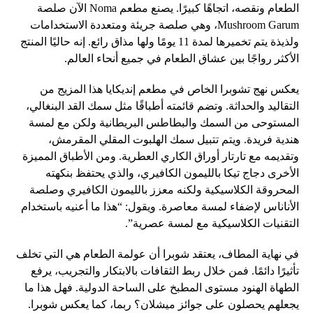
الطعام ونقصه، اتجاهًا كبيرًا. يصنع مطعم Noma الآن صلصة
Mushroom Garum، وهي صلصة جريئة ومتعددة الاستخدامات
ولذيذة يتم تخميرها لمدة 11 يومًا ولها مذاق رائع. إنه حاليًا المنتج
الأكثر رواجًا بين عشاق الطعام في جميع أنحاء العالم.
يعكس نهج تشوبرا الخاص في مطعم إنديكايا هذا المزيج من
التقاليد والحداثة. وتضم قائمته أطباقًا مثل سمك القد البنغالي،
المستوحى من السمك والبطاطس البريطانية ولكن مع لمسة
هندية فريدة. ويتم تتبيل سمك الهلبوت المقلي المقرمش،
وتقديمه مع تارتار أوراق الكاري العطرية. ومن الأطباق المميزة
الأخرى دجاج تيكا بالليمون الكافيري، والذي يحتفظ بنكهته
المحروقة الكلاسيكية ولكنه معزز بالليمون الكافيري وصلصة
الأناناس لإضفاء لمسة معاصرة. ويقول: “هذا ما أعنيه باستخدام
التقنيات الكلاسيكية مع لمسة عصرية”.
في نهاية المطاف، يعتقد شوبرا أن عولمة الطعام هي التي تخلف
تأثيرًا دائمًا. فمن خلال ربط الثقافات بالابتكار والتجريب، يرفع
الطهاة الهنود مستوى المطبخ على الساحة الدولية. فهل هذا ما
يجعلهم يحصلون على جوائز ميشلان؟ ربما، كما يعكس شوبرا.