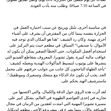
في الساعة 7.10 صباحًا. وطلب منه بأدب العودة.
في مناسبة أخرى، سُئل ويرينج عن سبب اختياره العمل في
الجزارة بنفسه بينما كان من المفترض أن يشرف على أشياء
أخرى مهمة. وكان رد الشيف: “هذا هو المكان الذي توجد فيه
الأموال، يا صديقي!” السياق: في مطعم حيث يتم التركيز على
استخدام أفضل المكونات، حتى الخطأ الصغير يمكن أن يكون له
عواقب مالية كبيرة. يقول تشوبرا، المعروف بمقاطع الفيديو التي
ينشرها على يوتيوب لتبسيط المأكولات الهندية وبعمله كشيف:
“يأخذ الطهاة الناجحون كل جانب من جوانب حرفتهم على محمل
الجد. يجب أن تكون حاد الذكاء مع منتجك وتسعيرك وموظفيك”.
ماسترشيف الهند
يحكم على.
لقد أثرت هذه الرؤى حول الدقة والكمال، والتي اكتسبها من
تجاربه في إحدى العواصم الطهوية في العالم، بشكل كبير على
مسيرة تشوبرا المهنية التي امتدت لعقدين من الزمان في مجال
الضيافة. والآن، بينما يشرع في مشروعه الأخير، مطعم إنديكايا،