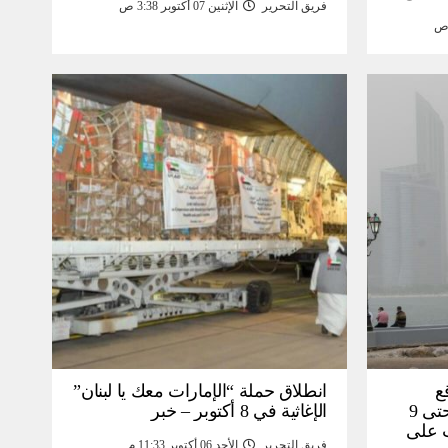
فريق التحرير
الإثنين 07 أكتوبر 3:38 ص
مومة –
ع
انطلاق حملة “الإمارات معك يا لبنان”
هطول الأمطار في أبوظبي حتى 9
الإغاثية في 8 أكتوبر – خبر
ت على
فريق التحرير
الأحد 06 أكتوبر 11:33 م