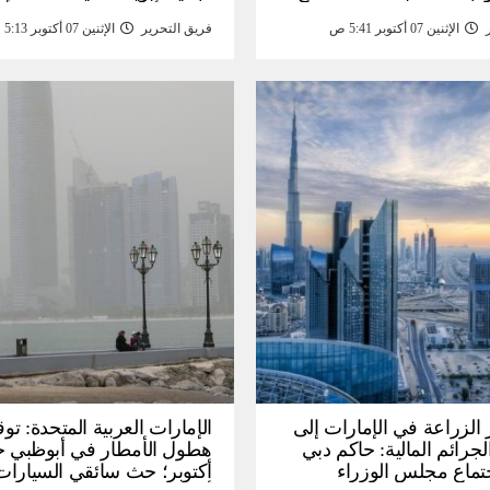
درات المزارع العائلية –
تحقيق أهداف الحياة قبل الأ
الإثنين 07 أكتوبر 5:41 ص
فريق التحرير
الإثنين 07 أكتوبر 5:13 ص
أخبار
الزراعة في الإمارات إلى
الإمارات العربية المتحدة: توق
جرائم المالية: حاكم دبي
تماع مجلس الوزراء
أكتوبر؛ حث سائقي السيارا