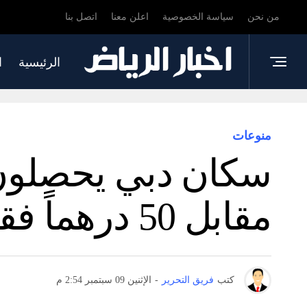
من نحن
سياسة الخصوصية
اعلن معنا
اتصل بنا
الرئيسية
ا
منوعات
سكان دبي يحصلون ع
مقابل 50 درهماً فقط – أخبار
كتب
فريق التحرير
-
الإثنين 09 سبتمبر 2:54 م