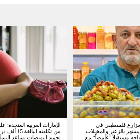
: مزارع فلسطيني في
الإمارات العربية المتحدة: عل
يشتهر بالزعتر والمخللات
من تكلفته البالغة
اجه مستقبلاً “غامضاً” ​​مع
تجميد البويضات يساعد النسا