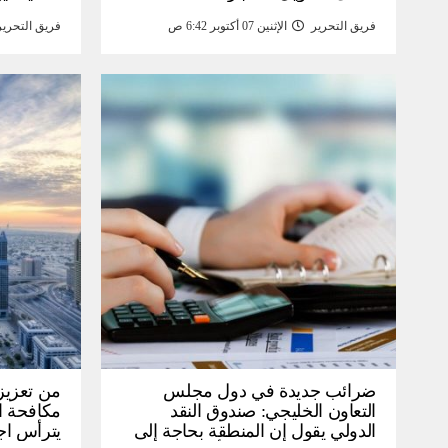
انخفاض صا
فريق التحرير
الإثنين 07 أكتوبر 6:42 ص
فريق التحرير
خبر
ضرائب جديدة في دول مجلس
من تعزيز 
التعاون الخليجي: صندوق النقد
مكافحة ال
الدولي يقول إن المنطقة بحاجة إلى
يترأس اج