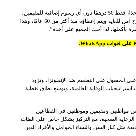
وأضافت “الأسعار في منشآتنا معقولة جدًا، فقط 50 درهمًا دون أي رسوم إضافية للمقيمين،
وبالنسبة للمواطنين فهي مجانية، واللقاح آمن للغاية ويتم إعطاؤه منذ أكثر من 60 عامًا، وهذا
بأكملها، لذا أحث الجميع على أخذه”.
لى الحصول على التطعيم ضد الإنفلونزا، وتزود
ستراتيجيات الوقاية العالمية، وتوسع نطاق تغطية
من مواطنين ومقيمين وموظفين في القطاعين
لرعاية الصحية، مع التركيز بشكل خاص على الفئات
يدة مثل كبار السن والنساء الحوامل والأفراد الذين