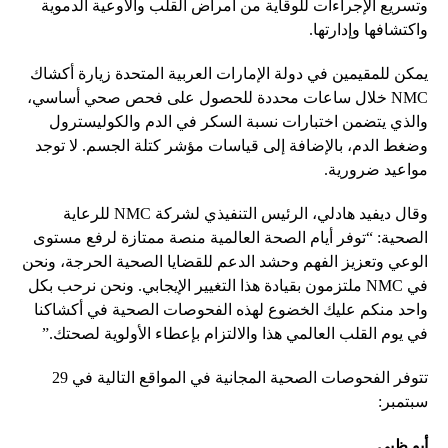
وتسريع الإجراءات للوقاية من أمراض القلب والأوعية الدموية
واكتشافها وإدارتها.
يمكن للمقيمين في دولة الإمارات العربية المتحدة زيارة أكشاك
NMC خلال ساعات محددة للحصول على فحص صحي أساسي،
والذي يتضمن اختبارات نسبة السكر في الدم والكوليسترول
وضغط الدم، بالإضافة إلى قياسات مؤشر كتلة الجسم. لا توجد
مواعيد ضرورية.
وقال ديفيد هادلي، الرئيس التنفيذي لشركة NMC للرعاية
الصحية: “توفر أيام الصحة العالمية منصة ممتازة لرفع مستوى
الوعي وتعزيز الفهم وحشد الدعم للقضايا الصحية الحرجة، ونحن
في NMC ملتزمون بقيادة هذا التغيير الإيجابي. ونحن نرحب بكل
واحد منكم عليك الخضوع لهذه الفحوصات الصحية في أكشاكنا
في يوم القلب العالمي هذا والالتزام بإعطاء الأولوية لصحتك.”
تتوفر الفحوصات الصحية المجانية في المواقع التالية في 29
سبتمبر:
أبو ظبي