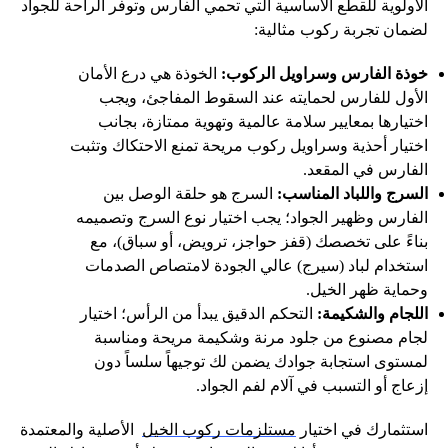
الأولوية للقطع الأساسية التي تحمي الفارس وتوفر الراحة للجواد
لضمان تجربة ركوب مثالية:
خوذة الفارس وسراويل الركوب:
الخوذة هي درع الأمان
الأول للفارس لحمايته عند السقوط المفاجئ، ويجب
اختيارها بمعايير سلامة عالمية وتهوية ممتازة، بجانب
اختيار أحذية وسراويل ركوب مريحة تمنع الاحتكاك وتثبت
الفارس في المقعد.
السرج واللباد المناسب:
السرج هو حلقة الوصل بين
الفارس وظهير الجواد؛ يجب اختيار نوع السرج وتصميمه
بناءً على تخصصك (قفز حواجز، ترويض، أو سباق)، مع
استخدام لباد (سيرج) عالي الجودة لامتصاص الصدمات
وحماية ظهر الخيل.
اللجام والشكيمة:
التحكم الدقيق يبدأ من الرأس؛ اختيار
لجام مصنوع من جلود مرنة وشكيمة مريحة ومناسبة
لمستوى استجابة جوادك يضمن لك توجيهاً سلساً دون
إزعاج أو التسبب في آلام لفم الجواد.
استثمارك في اختيار
مستلزمات ركوب الخيل
الأصلية والمعتمدة