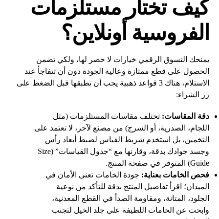
كيف تختار مستلزمات
الفروسية أونلاين؟
يمنحك التسوق الرقمي خيارات لا حصر لها، ولكي تضمن
الحصول على قطع ممتازة وعالية الجودة دون أن تتفاجأ عند
الاستلام، هناك 3 قواعد ذهبية يجب أن تطبقها قبل الضغط على
زر الشراء:
دقة المقاسات:
تختلف مقاسات المستلزمات (مثل
اللجام، الصدرية، أو السرج) من مصنع لآخر، لا تعتمد على
التخمين، بل استخدم شريط القياس لضبط أبعاد رأس
وجسد جوادك بدقة، وقارنها مع “جدول القياسات” (Size
Guide) المتوفر في صفحة المنتج.
فحص الخامات بعناية:
جودة الخامات تعني الأمان في
الميدان؛ اقرأ تفاصيل المنتج بدقة للتأكد من نوعية
الجلود، المتانة، ومقاومة الصدأ في القطع المعدنية،
وابحث عن الخامات اللطيفة على جلد الخيل لتجنب