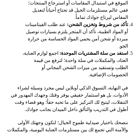
الموقع في استبدال المقاسات أو استرجاع المنتجات؛
ففي عالم مستلزمات الخيل قد تحتاج أحياناً لتعديل
المقاس ليرتاح جوادك تماماً.
تأكد من شروط وتخزين الشحن:
عند طلب الفيتامينات
أو المواد الطبية، تأكد أن المتجر يلتزم بسيارات توصيل
مبردة أو شحن آمن يحمي المواد الحساسة من حرارة
الجو.
استفد من سلة المشتريات الموحدة:
اجمع لوازم العناية،
العتاد، والمكملات في سلة واحدة؛ لترفع من قيمة
الطلب وتستفيد من ميزات الشحن المجاني أو
الخصومات الإضافية.
في النهاية، التسوق الذكي أونلاين ليس مجرد وسيلة لشراء
الأدوات، بل هو استثمار حقيقي يوفر وقتك وجهدك المهدور في
التنقلات، ليتيح لك التركيز على ما تحبه حقاً؛ وهو قضاء وقت
أطول في التدريب والتألق داخل الميدان بجانب جوادك.
ننصحك باختيار صيدلية طموح الخيال؛ لتكون وجهتك الأولى
والآمنة التي تجمع لك بين مستلزمات العناية اليومية، والمكملات