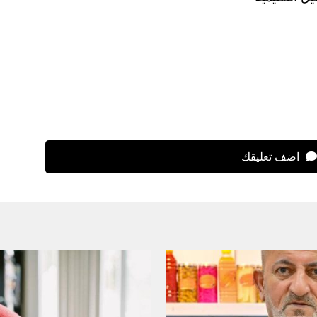
اضف تعليقك