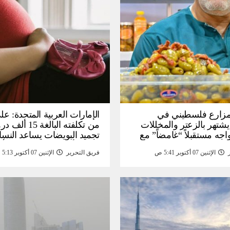
: مزارع فلسطيني في
الإمارات العربية المتحدة: عل
يشتهر بالزعتر والمخللات
من تكلفته البالغة
اجه مستقبلاً “غامضاً” ​​مع
تجميد البويضات يساعد النسا
درات المزارع العائلية –
تحقيق أهداف الحياة قبل الأ
الإثنين 07 أكتوبر 5:41 ص
فريق التحرير
الإثنين 07 أكتوبر 5:13 ص
أخبار