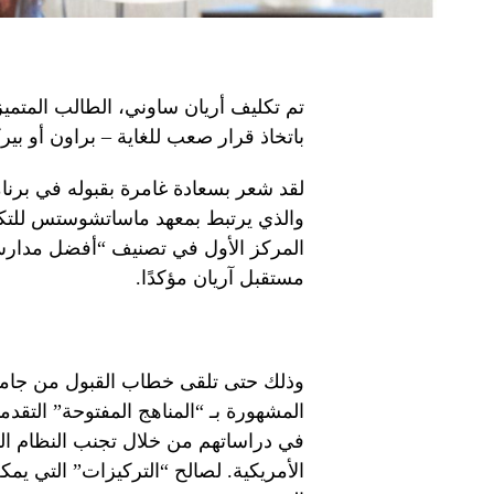
تم تكليف أريان ساوني، الطالب المتميز 
باتخاذ قرار صعب للغاية – براون أو بير
لقد شعر بسعادة غامرة بقبوله في برنام
والذي يرتبط بمعهد ماساتشوستس للتكن
المركز الأول في تصنيف “أفضل مدارس ع
مستقبل آريان مؤكدًا.
وذلك حتى تلقى خطاب القبول من جامع
المشهورة بـ “المناهج المفتوحة” التقد
في دراساتهم من خلال تجنب النظام ا
الأمريكية. لصالح “التركيزات” التي ي