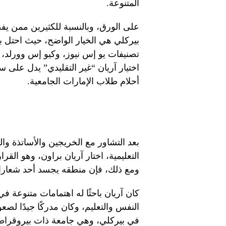
المتنوعة.
على الورق، وبالنسبة للكثيرين ممن يف
بيركلي هي الخيار الواضح، حيث احتل بر
تصنيفات يو إس نيوز، وكيو إس وورلد، 
اختيار آريان “غير التقليدي” يدل على
أحلام طلاب الإمارات الجامعية.
بعد التشاور مع الخريجين والأساتذة 
التعليمية، اختار آريان براون، وهو الق
ومع ذلك، فإن منطقه يجسد أحد شعاراتن
كان آريان باحثًا له اهتمامات متنوعة 
النفس والتعليم، وكان مدركًا جيدًا لصع
في بيركلي، وهي جامعة ذات بيروقراطي