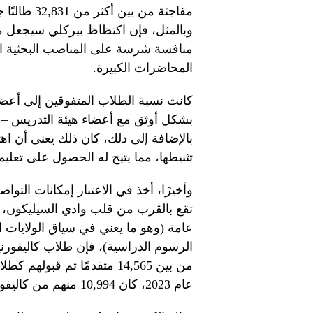
وبالمثل، فإن اكتظاظ بيركلي سيجعل م
منافسة شرسة على المناصب البحثية ال
المحاضرات الكبيرة.
كانت نسبة الطلاب المتفوقين إلى أعضاء
بشكل أوثق مع أعضاء هيئة التدريس – 
بالإضافة إلى ذلك، كان ذلك يعني أن اه
تثبيطها، مما يتيح له الحصول على تعليم
وأخيرًا، أخذ في الاعتبار إمكانات التو
تقع بالقرب من قلب وادي السيليكون، ك
عامة (وهو ما يعني في سياق الولايات ا
الرسوم الدراسية)، فإن طلاب كاليفورني
من بين 14,565 متقدمًا تم ق
عام 2023، كان 10,994 منهم من كاليفورنيا.