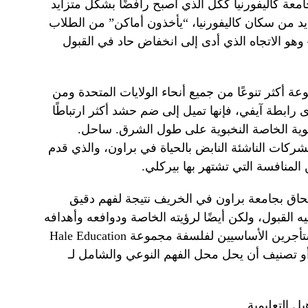
معة كاليفورنيا ككل الذي أصبح رافضًا بشكل متزايد
عديد من سكان كاليفورنيا، “يأخذون أماكن” من الطلاب
 وهو الاتجاه الذي أدى إلى انخفاض حاد في القبول
 أكثر تنوعًا من جميع أنحاء الولايات المتحدة ومن
دى رابطة آيفي، فإنها تميل إلى ضم حشد أكثر ارتباطًا
نوية الخاصة النخبوية على طول الشرق. ساحل.
كات الناشئة النابض بالحياة في براون، والذي قدم
المنافسة التي تشتهر بها بيركلي.
لتحاق بجامعة براون في الخريف نتيجة لفهم دقيق
قبول، ولكن أيضًا لرؤيته الخاصة ودوافعه وأهدافه
لتعليمه الجامعي. توضح حالته أحد المستأجرين الأساسيين لفلسفة مجموعة Hale Education
ياس أو تصنيف أن يحل محل الفهم النوعي والشامل لـ
 التعليمية