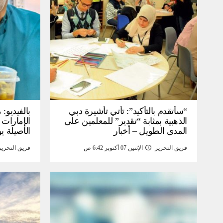
“سأتقدم بالتأكيد”: تأتي تأشيرة دبي
بالفيديو
الذهبية بمثابة “تقدير” للمعلمين على
الإمارات 
المدى الطويل – أخبار
الأصيلة يو
انخفاض صا
فريق التحرير
الإثنين 07 أكتوبر 6:42 ص
فريق التحرير
خبر