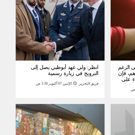
ى الرغم
انظر: ولي عهد أبوظبي يصل إلى
 15 ألف درهم، فإن
النرويج في زيارة رسمية
ء على
فريق التحرير
الإثنين 07 أكتوبر 3:38 ص
مومة –