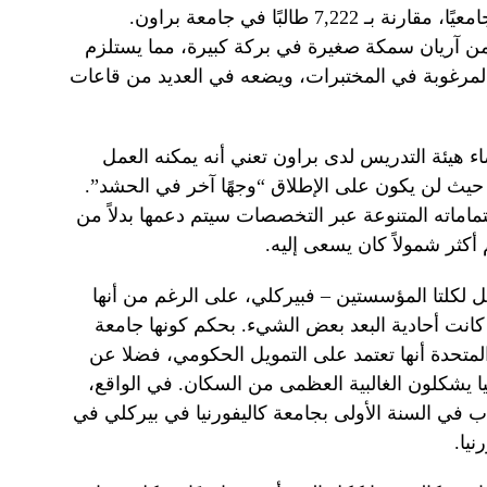
مفاجئة من بين أكثر من 32,831 طالبًا جامعيًا، مقارنة بـ 7,222 طالبًا في جامعة براون.
ن آريان سمكة صغيرة في بركة كبيرة، مما يستلزم
مرغوبة في المختبرات، ويضعه في العديد من قاعات
 هيئة التدريس لدى براون تعني أنه يمكنه العمل
حيث لن يكون على الإطلاق “وجهًا آخر في الحشد”.
تماماته المتنوعة عبر التخصصات سيتم دعمها بدلاً من
 أكثر شمولاً كان يسعى إليه.
اصل لكلتا المؤسستين – فبيركلي، على الرغم من أنها
انت أحادية البعد بعض الشيء. بحكم كونها جامعة
لمتحدة أنها تعتمد على التمويل الحكومي، فضلا عن
ا يشكلون الغالبية العظمى من السكان. في الواقع،
بولهم كطلاب في السنة الأولى بجامعة كاليفورنيا في بيركلي في