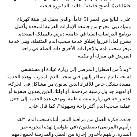
حلمًا قديمًا أصبح حقيقة”، قالت الدكتورة فتحية.
علي، البالغ من العمر 51 عاماً، والذي يعمل في هيئة كهرباء
ومياه دبي، تخرج من جامعة الإمارات العربية المتحدة وأكمل
برنامج الدراسات العليا في جامعة ديربي بالمملكة المتحدة.
يشرح لماذا قرروا إطلاق خدمة سحب الدم المتنقلة، وهي خدمة
توفر سحب الدم والإجراءات الأخرى ذات الصلة في راحة
المريض في منزله أو مكتبه.
“وبدلاً من اضطرار المرضى إلى زيارة عيادة أو مستشفى
لسحب الدم، يسافر إليهم فني سحب الدم المدرب. وهذه الخدمة
مفيدة بشكل خاص للأفراد الذين يعانون من مشاكل في الحركة،
أو لديهم جداول زمنية مزدحمة، أو أولئك الذين يجدون صعوبة أو
عدم راحة في زيارة منشأة طبية. وتهدف هذه الخدمة إلى جعل
عملية سحب الدم أكثر راحة وسهولة”، كما قال علي.
جاءت فكرة العمل من مراقبة الناس أثناء سحب الدم. “لقد
رأيتهم (المرضى) يصطفون (في طوابير) لهذه التجربة غير
السارة. رأيتهم يأخذون إجازة من العمل والمدرسة لجمع دمهم