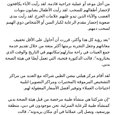
من أجل موعد أو عملية جراحية قادمة. لقد رأيت الآباء يكافحون
لإحضار أطفالهم للسحب. لقد رأيت الأطفال يصابون بنوبات
الغضب والآباء الذين تبدو عليهم علامات الحرج. لقد رأيت مدى
صعوبة إحضار مقدم الرعاية لكبار السن أو الأشخاص ذوي الهمم
لسحب دمهم.
“بعد رؤية كل هذا وأكثر، قررت أن أحاول على الأقل تخفيف
معاناتهم وجعل التجربة برمتها أكثر متعة من خلال تقديم خدمة
جمع العينات في راحة منازلهم/مكاتبهم في التاريخ والوقت الذي
يختارونه”، قالت الدكتورة فتحية، التي تعمل أيضًا في هيئة الصحة
بدبي.
لقد أقام مركز هيلثي نيشن الطبي شراكة مع العديد من مراكز
التشخيص المرموقة (المختبرات ومراكز التصوير) لتلبية
احتياجات العملاء وتوفير أفضل الأسعار المعقولة لهم.
“إن شركتنا هي منشأة طبية مرخصة من قبل هيئة الصحة بدبي
كمنشأة طبية للرعاية المنزلية. نحن موجودون في دبي، منطقة
بورسعيد، ونصل إلى عملائنا في أي مكان يريدونه”، قالت