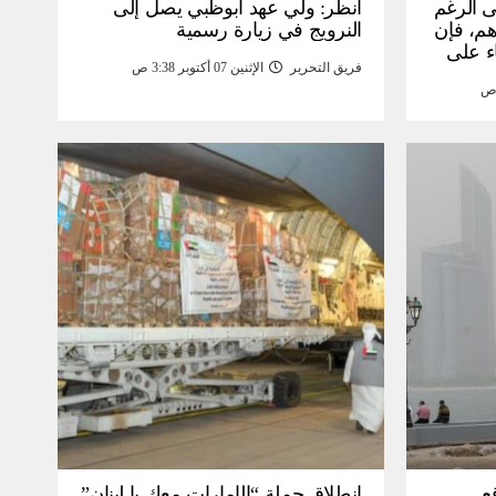
ى الرغم
انظر: ولي عهد أبوظبي يصل إلى
 15 ألف درهم، فإن
النرويج في زيارة رسمية
ء على
فريق التحرير
الإثنين 07 أكتوبر 3:38 ص
مومة –
ع
انطلاق حملة “الإمارات معك يا لبنان”