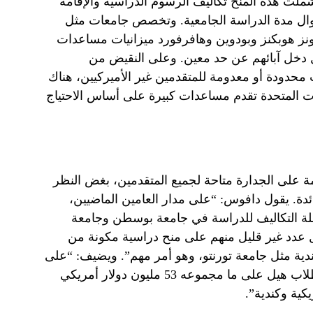
وشملت هذه المنح تكاليف الرسوم الدراسية والإقامة
وال مدة الدراسة الجامعية. وتخصص جامعات مثل
ونز هوبكنز وبودوين وهافرفورد ميزانيات مساعدات
ل دخل آبائهم عن حد معين. وعلى النقيض من
محدودة أو معدومة للمتقدمين غير الأميركيين، هناك
 المتحدة تقدم مساعدات كبيرة على أساس الاحتياج
ة على الجدارة متاحة لجميع المتقدمين، بغض النظر
دة. يقول دافوس: “على مدار العامين الماضيين،
ة التكاليف للدراسة في جامعة بوسطن وجامعة
 عدد غير قليل منهم على منح دراسية مكونة من
دية مثل جامعة تورنتو، وهو أمر مهم”. ويضيف: “على
مدار السنوات الست الماضية، حصل طلاب هيل على ما مجموعه 53 مليون دولار أمريكي
ية وكندية”.