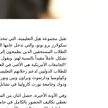
تقبل مجموعة هيل التعليمية، التي تتخذ 
سكولارز برو بونو، والتي تدخل عامها ال
الطلاب المستحقين الذين يطمحون إلى ال
تشكل عاملاً مقيداً بالنسبة لهم. ويقو
“الجامعات الأمريكية هي الأغنى في العا
للطلاب الدوليين لدعم رحلاتهم التعليمي
وكولومبيا ودارتموث وبراون وبين ون
ودوك وجامعة نورث كارولينا في تشابل ه
وفي الآونة الأخيرة، حصل اثنان من ا
تغطي تكاليف الحضور بالكامل في جام