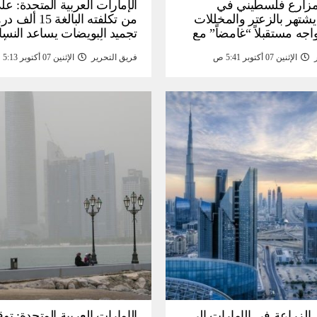
: مزارع فلسطيني في
الإمارات العربية المتحدة: عل
يشتهر بالزعتر والمخللات
من تكلفته البالغة
اجه مستقبلاً “غامضاً” ​​مع
تجميد البويضات يساعد النسا
درات المزارع العائلية –
تحقيق أهداف الحياة قبل الأ
الإثنين 07 أكتوبر 5:41 ص
فريق التحرير
الإثنين 07 أكتوبر 5:13 ص
أخبار
الزراعة في الإمارات إلى
الإمارات العربية المتحدة: توق