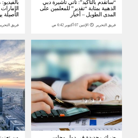
“سأتقدم بالتأكيد”: تأتي تأشيرة دبي
بالفيديو
الذهبية بمثابة “تقدير” للمعلمين على
الإمارات 
المدى الطويل – أخبار
الأصيلة يو
انخفاض صا
فريق التحرير
الإثنين 07 أكتوبر 6:42 ص
فريق التحرير
خبر
ضرائب جديدة في دول مجلس
من تعزيز 