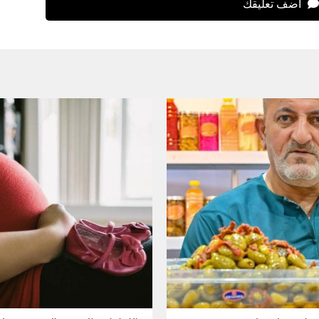
اضف تعليقك