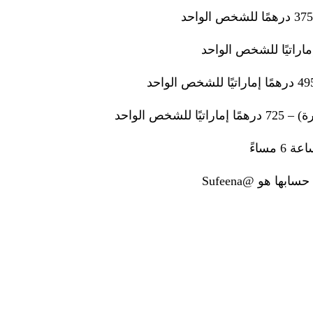
خص الواحد
ا هو @Sufeena