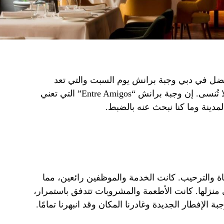
 الجديد المفضل في دبي وجبة برانش يوم السبت والتي تعد
بتقديم وليمة لا تُنسى وتجربة احتفالية لا تُنسى. إن وجبة برانش “Entre Amigos” التي تعني
مدينة وما كنا نبحث عنه بالضبط.
ياة والترحيب. كانت الخدمة والموظفين رائعين، مما
 منزلها. كانت الأطعمة والمشروبات تتدفق باستمرار،
 الإفطار الجديدة وغادرنا المكان وقد انبهرنا تمامًا.