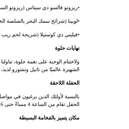
•ريزوتو فالسو دي سيتاس (ريزوتو الس
•لوبينا (شرائح سمك البحر بالصلصة ال
•فيليتي دي كوستيلا (شريحة لحم ريب 
نهايات حلوة
ولاختتام الوجبة على نغمة حلوة، تناول
الشهيرة عالميًا من تاتيل وتشورو لذيذ، و
الحفلة اللاحقة
الحفل تقام من الساعة 4 مساءً حتى 6 مساءً مع الترفيه الحي.
مكان يتميز بالفخامة البسيطة