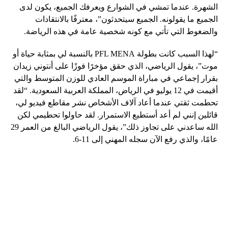
الشهرة. عندما تمشي في الشوارع ويعرفك الجميع، يكون لدى
الجميع ما يقولونه. الجميع سيتحدثون”، معترفًا بالانتقادات
والضغوط التي تأتي مع كونه شخصية عامة في هذه الرياضة.
“لهذا السبب كانت بطولة PFL MENA بالنسبة لي بمثابة حياة أو
موت”، يقول الرياضي، الذي حقق مؤخرًا فوزًا على أنتوني زيدان
بقرار إجماعي في مباراة الموسم العادي للوزن المتوسط ​​والتي
أقيمت في 12 يوليو في الرياض، المملكة العربية السعودية. “لقد
تحطمت ثقتي عندما أعاد آلاف الأشخاص نشر مقاطع فيديو لي،
قائلين إنني لم أعد أستطيع الاستمرار. لقد حاولوا تحطيمي لكن
الله ساعدني على تجاوز ذلك”، يقول الرياضي البالغ من العمر 29
عامًا، والذي رفع الآن سجله المهني إلى 11-6.