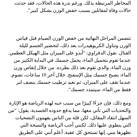
المخاطر المرتبطة بذلك. ورغم ندرة هذه الحالات، فقد حدثت
حالات وفاة لمقاتلين بسبب خفض الوزن بشكل كبير”.
تتضمن المراحل النهائية من خفض الوزن الصيام قبل قياس
الوزن وتناول الكربوهيدرات بعد ذلك، لتحضير الجسم لليلة
القتال. تقول الدفراوي: “أبدو على الميزان مثل الهيكل العظمي.
عندما تقوم بتحميل الماء، يحمل جسمك في البداية الكثير من
وزن الماء، والذي تقوم بعد ذلك بطرده. من خلال إنقاص وزن
الماء، يصبح جسمك مثل الإسفنج. خلال آخر 10 ساعات، تصوم.
عندما تقف على الميزان، ثم تعيد ترطيب جسمك بنصف لتر
فقط من الماء، سيتمدد جسمك”.
ومع ذلك، فإن جزءًا كبيرًا من سبب حبه لهذه الرياضة هو الإثارة
والتحديات التي تأتي معها، مما يدفع حدوده الجسدية. يقول: “من
السهل انتقاد المقاتل، لكن قلة من الناس يفهمون التضحيات
التي ينطوي عليها ذلك. لكنني أحب الرياضة والنسخة التي
تظهرها مني. إنها تستحق كل عقبة. أعلم أنني على الطريق