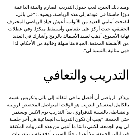
ومنذ ذلك الحين، لعب جدول التدريب الصارم والبيئة الداعمة
دورًا حاسمًا في عودته إلى هذه الرياضة. ويضيف: “في بالي،
انفتحت أمامي العديد من الأبواب. أعيش حياة الرياضي المحترف
الحقيقي، حيث أركز على طعامي وأستيقظ مبكرًا. وفي عطلات
نهاية الأسبوع، أذهب لصيد الأسماك بالرمح وأشارك في العديد
من الأنشطة الممتعة. الحياة هنا سهلة وخالية من الأحكام، لذا
فهي مثالية بالنسبة لي”.
التدريب والتعافي
ويذكر الرياضي أن أفضل ما في انتقاله إلى بالي وتكريس نفسه
بالكامل لمعسكر التدريب هو الوقت المتواصل المخصص لروتينه
وانضباطه. بالنسبة للدفراوي، يبدأ التدريب يوم الاثنين ويستمر
حتى الجمعة. “يجب أن تكون التدريبات الجماعية هي آخر جلسة
لي يوم الجمعة، لكنني دائمًا ما أنتهي من هذه التدريبات المكثفة
في ليالي الجمعة، ولا أعرف حقًا السبب. أدفع نفسي بتدريبات