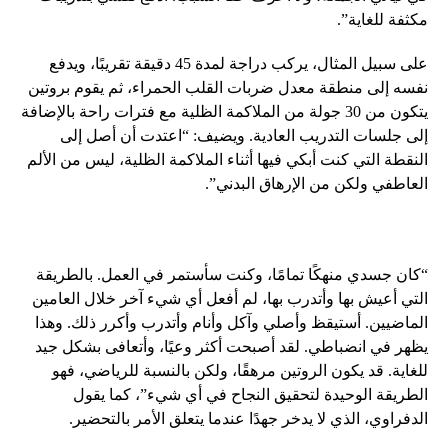
مكثفة للغاية”.
على سبيل المثال، يركب دراجة لمدة 45 دقيقة تقريبًا، ويدفع
نفسه إلى منطقة معدل ضربات القلب الحمراء، ثم يقوم بروتين
يتكون من 30 جولة من الملاكمة الظلية مع فترات راحة بالإضافة
إلى جلسات التدريب العادية. ويضيف: “اعتدت أن أصل إلى
النقطة التي كنت أبكي فيها أثناء الملاكمة الظلية، ليس من الألم
العاطفي ولكن من الإرهاق البدني”.
“كان جسدي منهكًا تمامًا، وكنت سأستمر في العمل. بالطريقة
التي أعيش بها وأتدرب بها، لم أفعل أي شيء آخر خلال العامين
الماضيين. أستيقظ وأصلي وآكل وأنام وأتدرب وأكرر ذلك. وهذا
يظهر في انضباطي. لقد أصبحت أكثر وعيًا، وأتعافى بشكل جيد
للغاية. قد يكون الروتين مرهقًا، ولكن بالنسبة للرياضي، فهو
الطريقة الوحيدة لتحقيق النجاح في أي شيء”، كما يقول
الدفراوي، الذي لا يدخر جهدًا عندما يتعلق الأمر بالتحضير.