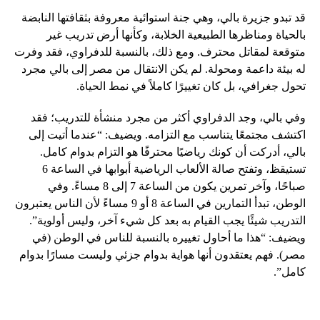
قد تبدو جزيرة بالي، وهي جنة استوائية معروفة بثقافتها النابضة
بالحياة ومناظرها الطبيعية الخلابة، وكأنها أرض تدريب غير
متوقعة لمقاتل محترف. ومع ذلك، بالنسبة للدفراوي، فقد وفرت
له بيئة داعمة ومحولة. لم يكن الانتقال من مصر إلى بالي مجرد
تحول جغرافي، بل كان تغييرًا كاملاً في نمط الحياة.
وفي بالي، وجد الدفراوي أكثر من مجرد منشأة للتدريب؛ فقد
اكتشف مجتمعًا يتناسب مع التزامه. ويضيف: “عندما أتيت إلى
بالي، أدركت أن كونك رياضيًا محترفًا هو التزام بدوام كامل.
تستيقظ، وتفتح صالة الألعاب الرياضية أبوابها في الساعة 6
صباحًا، وآخر تمرين يكون من الساعة 7 إلى 8 مساءً. وفي
الوطن، تبدأ التمارين في الساعة 8 أو 9 مساءً لأن الناس يعتبرون
التدريب شيئًا يجب القيام به بعد كل شيء آخر، وليس أولوية”.
ويضيف: “هذا ما أحاول تغييره بالنسبة للناس في الوطن (في
مصر). فهم يعتقدون أنها هواية بدوام جزئي وليست مسارًا بدوام
كامل”.