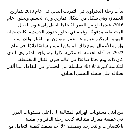
بدأت رحلة الدفراوي في التدريب البدني في عام 2013 بتمارين
الجمباز، وهي شكل من أشكال تمارين وزن الجسم. وبحلول عام
2016، عندما بلغ من العمر 21 عامًا، انتقل إلى فنون القتال
المختلطة، مدفوعًا برغبته في تجاوز حدوده الجسدية. كانت حياته
المهنية المبكرة عبارة عن عمل متوازن بين القتال والدراسة
وإدارة الأعمال. ومع ذلك، لم يكن المسار سلسًا دائمًا. في عام
2022، بعد أداء الخدمة العسكرية الإلزامية، واجه الدفراوي، الذي
كان ذات يوم نجمًا صاعدًا في عالم فنون القتال المختلطة،
انتكاسة كبيرة. تلا ذلك سلسلة من الخسائر في النقاط، مما ألقى
بظلاله على سجله النجمي السابق.
من أدنى مستويات الهزائم المتتالية إلى أعلى مستويات الفوز
في خمسة معارك متتالية، كانت رحلة الدفراوي مليئة
بالانتصارات والتجارب. ويضيف: “لا أحد يعلمك كيفية التعامل مع