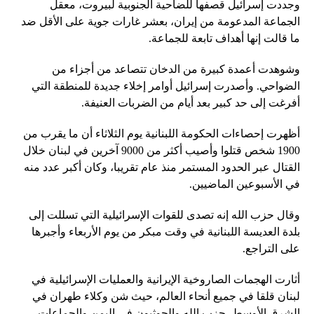
وجددت إسرائيل قصفها للضاحية الجنوبية لبيروت، معقل
الجماعة المدعومة من إيران، بعشر غارات جوية على الأقل ضد
ما قالت إنها أهداف تابعة للجماعة.
وشوهدت أعمدة كبيرة من الدخان تتصاعد من أجزاء من
الضواحي. وأصدرت إسرائيل أوامر إخلاء جديدة للمنطقة التي
أفرغت إلى حد كبير بعد أيام من الضربات العنيفة.
أظهرت إحصاءات الحكومة اللبنانية يوم الثلاثاء أن ما يقرب من
1900 شخص قتلوا وأصيب أكثر من 9000 آخرين في لبنان خلال
القتال عبر الحدود المستمر منذ عام تقريبا، وكان أكبر عدد منه
في الأسبوعين الماضيين.
وقال حزب الله إنه تصدى للقوات الإسرائيلية التي تسللت إلى
بلدة العديسة اللبنانية في وقت مبكر من يوم الأربعاء وأجبرها
على التراجع.
أثارت الهجمات الصاروخية الإيرانية والعمليات الإسرائيلية في
لبنان قلقا في جميع أنحاء العالم، حيث شن وكلاء طهران في
الشرق الأوسط، حزب الله والحوثيون في اليمن والجماعات