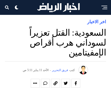
اخر الاخبار
السعودية: القتل تعزيراً
لسوداني هرب أقراص
الإمفيتامين
كتب
فريق التحرير
-
الأحد 11 يناير 5:11 ص