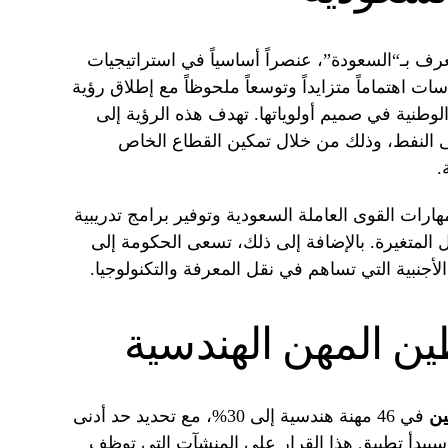
عرف بـ“السعودة”، عنصراً أساسياً في استراتيجيات
ات اهتماماً متزايداً وتوسعاً ملحوظاً مع إطلاق رؤية
ية الوطنية في صميم أولوياتها. تهدف هذه الرؤية إلى
لى النفط، وذلك من خلال تمكين القطاع الخاص
.
ارات القوى العاملة السعودية وتوفير برامج تدريبية
لمتغيرة. بالإضافة إلى ذلك، تسعى الحكومة إلى
أجنبية التي تساهم في نقل المعرفة والتكنولوجيا.
ين المهن الهندسية
ين
في 46 مهنة هندسية إلى 30%، مع تحديد حد أدنى
8 ريال سعودي. وسيبدأ تطبيق هذا القرار على المنشآت التي توظف