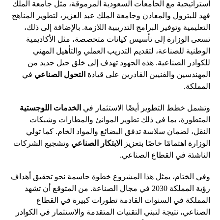
استراتيجية مع الجامعات السعودية المرموقة، مثل جامعة الملك
فهد للبترول والمعادن وجامعة الملك عبد العزيز، لتطوير المناهج
التعليمية وتوفير البرامج التدريبية اللازمة. بالإضافة إلى ذلك،
تسعى الوزارة إلى تأسيس كيانات متخصصة، مثل الأكاديمية
الوطنية للصناعة، لتقديم التدريب العملي والتأهيل المهني
للكوادر الصناعية. هذه الجهود تهدف إلى خلق جيل جديد من
المهندسين والفنيين القادرين على قيادة
التحول الصناعي
في
المملكة.
وتشمل خطط التطوير أيضًا الاستثمار في
الخدمات اللوجستية
المتطورة، بما في ذلك تطوير الموانئ والمطارات وشبكات
النقل، لضمان سلاسة تدفق البضائع والمواد الخام. كما تولي
الوزارة اهتمامًا خاصًا بتعزيز
الابتكار الصناعي
وتشجيع الشركات
الناشئة في القطاع الصناعي.
وفي الختام، يمثل هذا المشروع خطوة حاسمة نحو تحقيق أهداف
رؤية المملكة 2030 في مجال الصناعة. من المتوقع أن تشهد
المملكة في السنوات القادمة تطورات كبيرة في القطاع
الصناعي، نتيجة لتبني التقنيات المتقدمة والاستثمار في الكوادر