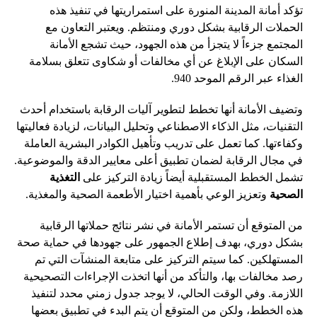
تؤكد أمانة المدينة المنورة على استمراريتها في تنفيذ هذه
الحملات الرقابية بشكل دوري ومنتظم. ويعتبر التعاون مع
المجتمع جزءاً لا يتجزأ من هذه الجهود، حيث تشجع الأمانة
السكان على الإبلاغ عن أي مخالفات أو شكاوى تتعلق بسلامة
الغذاء عبر الرقم الموحد 940.
وتضيف الأمانة أنها تخطط لتطوير آليات الرقابة باستخدام أحدث
التقنيات، مثل الذكاء الاصطناعي وتحليل البيانات، لزيادة فعاليتها
وكفاءتها. كما تعمل على تدريب وتأهيل الكوادر البشرية العاملة
في مجال الرقابة لضمان تطبيق أعلى معايير الدقة والموضوعية.
تشمل الخطط المستقبلية أيضاً زيادة التركيز على
التغذية
الصحية
وتعزيز الوعي بأهمية اختيار الأطعمة الصحية والمغذية.
من المتوقع أن تستمر الأمانة في نشر نتائج حملاتها الرقابية
بشكل دوري، بهدف إطلاع الجمهور على جهودها في حماية صحة
المستهلكين. كما سيتم التركيز على متابعة المنشآت التي تم
رصد مخالفات بها، والتأكد من أنها اتخذت الإجراءات التصحيحية
اللازمة. وفي الوقت الحالي، لا يوجد جدول زمني محدد لتنفيذ
هذه الخطط، ولكن من المتوقع أن يتم البدء في تطبيق بعضها