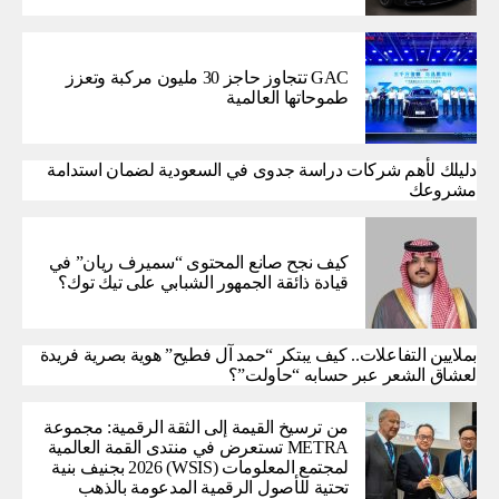
GAC تتجاوز حاجز 30 مليون مركبة وتعزز
طموحاتها العالمية
دليلك لأهم شركات دراسة جدوى في السعودية لضمان استدامة
مشروعك
كيف نجح صانع المحتوى “سميرف ريان” في
قيادة ذائقة الجمهور الشبابي على تيك توك؟
بملايين التفاعلات.. كيف يبتكر “حمد آل فطيح” هوية بصرية فريدة
لعشاق الشعر عبر حسابه “حاولت”؟
من ترسيخ القيمة إلى الثقة الرقمية: مجموعة
METRA تستعرض في منتدى القمة العالمية
لمجتمع المعلومات (WSIS) 2026 بجنيف بنية
تحتية للأصول الرقمية المدعومة بالذهب