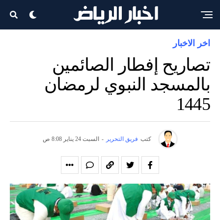
اخر الاخبار
تصاريح إفطار الصائمين
بالمسجد النبوي لرمضان
1445
كتب
فريق التحرير
-
السبت 24 يناير 8:08 ص