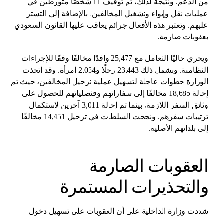
من الدعم. ونتيجة لذلك، تم توقيف 11 شخصًا متورطين في
عمليات نقل وإيواء وتشغيل المخالفين، بالإضافة إلى التستر
عليهم. وتعتبر هذه الأفعال جرائم يعاقب عليها القانون السعودي
بعقوبات صارمة.
ويجري حاليًا التعامل مع 25,477 وافدًا مخالفًا وفقًا للإجراءات
النظامية. ويشمل ذلك 23,443 رجلًا و2,034 امرأة. وقد اتخذت
الوزارة خطوات عاجلة لتسهيل عملية ترحيل المخالفين، حيث تم
إحالة 18,685 مخالفًا إلى سفاراتهم وقنصلياتهم للحصول على
وثائق السفر اللازمة، بينما تم إحالة 3,011 آخرين لاستكمال
ترتيبات سفرهم. ونجحت السلطات في ترحيل 14,451 مخالفًا
إلى بلدانهم الأصلية.
العقوبات الصارمة
والتحذيرات المستمرة
شددت وزارة الداخلية على أن العقوبات على تسهيل دخول