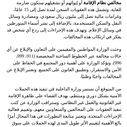
مخالفي نظام الإقامة
أو إيوائهم أو تشغيلهم ستكون صارمة
للغاية. وتشمل هذه العقوبات السجن لمدة تصل إلى 15 عامًا،
وغرامات مالية تصل إلى مليون ريال سعودي، ومصادرة وسائل
النقل والسكن المستخدمة، بالإضافة إلى نشر أسماء المتورطين
في وسائل الإعلام. وتهدف هذه الإجراءات إلى ردع أي شخص قد
يفكر في ارتكاب هذه المخالفات.
وحثت الوزارة المواطنين والمقيمين على التعاون والإبلاغ عن أي
حالات مخالفة عبر الخطوط الساخنة المخصصة (911، 999،
996). وتؤكد الوزارة على أهمية دور المجتمع في الحفاظ على
الأمن والاستقرار، وتطبيق القانون على الجميع. وتعتبر الإبلاغ عن
المخالفات واجبًا وطنيًا.
من المتوقع أن تستمر وزارة الداخلية في تنفيذ هذه الحملات
الأمنية بشكل دوري ومنتظم، بهدف القضاء على ظاهرة الإقامة
غير القانونية والعمل غير النظامي. وستراقب الوزارة عن كثب
تنفيذ العقوبات على المخالفين والمتعاونين معهم، وتقييم فعالية
الإجراءات المتخذة. وتعتبر متابعة التطورات في هذا المجال أمرًا
بالغ الأهمية لتقييم الأثر طويل المدى لهذه الحملات على سوق