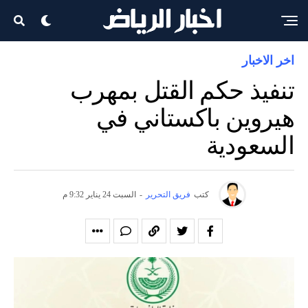
اخر الاخبار
تنفيذ حكم القتل بمهرب
هيروين باكستاني في
السعودية
كتب
فريق التحرير
-
السبت 24 يناير 9:32 م