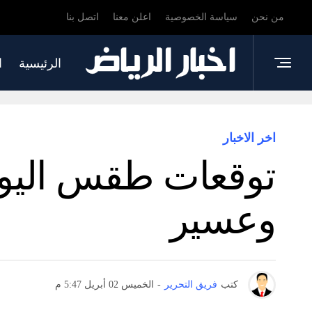
من نحن
سياسة الخصوصية
اعلن معنا
اتصل بنا
الرئيسية
ا
اخر الاخبار
توقعات طقس اليو
وعسير
كتب
فريق التحرير
-
الخميس 02 أبريل 5:47 م