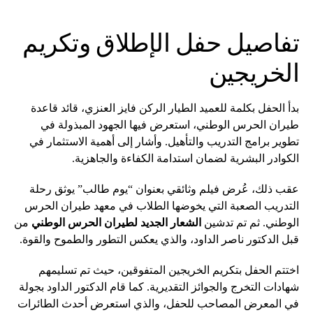
تفاصيل حفل الإطلاق وتكريم
الخريجين
بدأ الحفل بكلمة للعميد الطيار الركن فايز العنزي، قائد قاعدة
طيران الحرس الوطني، استعرض فيها الجهود المبذولة في
تطوير برامج التدريب والتأهيل. وأشار إلى أهمية الاستثمار في
الكوادر البشرية لضمان استدامة الكفاءة والجاهزية.
عقب ذلك، عُرض فيلم وثائقي بعنوان “يوم طالب” يوثق رحلة
التدريب الصعبة التي يخوضها الطلاب في معهد طيران الحرس
الوطني. ثم تم تدشين
الشعار الجديد لطيران الحرس الوطني
من
قبل الدكتور ناصر الداود، والذي يعكس التطور والطموح والقوة.
اختتم الحفل بتكريم الخريجين المتفوقين، حيث تم تسليمهم
شهادات التخرج والجوائز التقديرية. كما قام الدكتور الداود بجولة
في المعرض المصاحب للحفل، والذي استعرض أحدث الطائرات