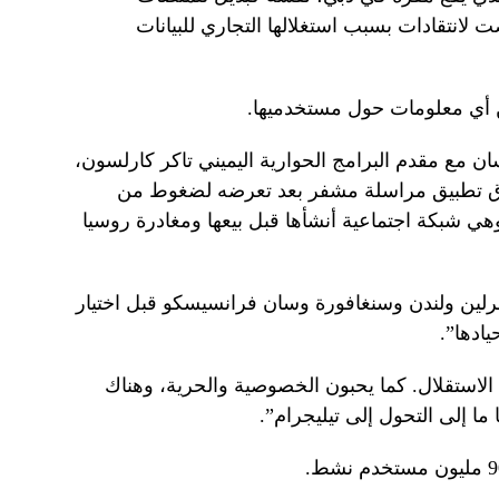
ت لانتقادات بسبب استغلالها التجاري للبيانات
ن مع مقدم البرامج الحوارية اليميني تاكر كارلسون،
ق تطبيق مراسلة مشفر بعد تعرضه لضغوط من
ومة الروسية أثناء عمله في VK، وهي شبكة اجتماعية أنشأها قبل بيعها ومغادرة روسيا
برلين ولندن وسنغافورة وسان فرانسيسكو قبل اختيار
يادها”.
لاستقلال. كما يحبون الخصوصية والحرية، وهناك
ما إلى التحول إلى تيليجرام”.