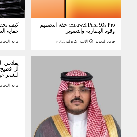
Huawei Pura 90s Pro: خفة التصميم
كيف تحص
وقوة البطارية والتصوير
حماية ال
فريق التحرير
الإثنين 27 يوليو 3:55 م
فريق التحرير
بملايين ا
آل فطيح”
الشعر عب
فريق التحرير