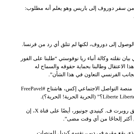
 من سفر دوروف إلى باريس وهو يعلم أنه مطلوب:
لوصول إلى دوروف، لكنها لم تتلق أي رد من فرنسا.
ان نقلته وكالة أنباء ريا نوفوستي “طلبنا على الفور
 الاعتقال وطالبنا بحماية حقوقه والسماح له
جانب الفرنسي التعاون في هذا الشأن”.
ونشر رجل الأعمال إيلون ماسك، مالك منصة التواصل الاجتماعي إكس، هاشتاج #FreePavel
وقال المرشح الرئاسي الأمريكي السابق روبرت ف. كينيدي جونيور، أيضًا على قناة X، إن
ن أكثر إلحاحًا من أي وقت مضى”.
ذي يقع مقره في دبي، نفسه كبديل للمنصات