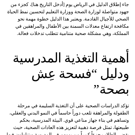
جاء إطلاق الدليل في الرياض يوم [أدخل التاريخ هنا]، كجزء من
جهود متواصلة لوزارة الصحة ووزارة التعليم لتحسين نمط الحياة
الصحي للأجيال القادمة. ويعتبر هذا الدليل خطوة مهمة نحو
مكافحة ارتفاع معدلات السمنة بين الأطفال والمراهقين في
المملكة، وهي مشكلة صحية متنامية تتطلب تدخلات فعالة.
أهمية التغذية المدرسية
ودليل “فسحة عِش
بصحة”
تؤكد الدراسات الصحية على أن التغذية السليمة في مرحلة
الطفولة والمراهقة تلعب دوراً حاسماً في النمو البدني والعقلي،
وتساهم في بناء جهاز مناعي قوي. البيئة المدرسية، بحكم
طبيعتها، تمثل فرصة ذهبية لتعزيز هذه العادات الصحية، حيث
يقضي الطلاب جزءاً كبيراً من يومهم في المدرسة ويتناولون فيها