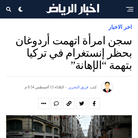
اخر الاخبار
سجن امرأة اتهمت أردوغان
بحظر إنستغرام في تركيا
بتهمة “الإهانة”
كتب
فريق التحرير
-
الثلاثاء 13 أغسطس 8:54 م