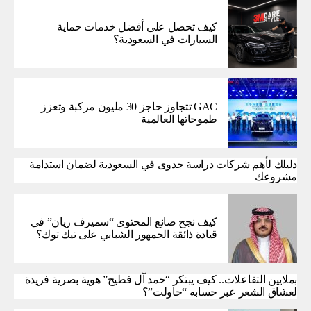
كيف تحصل على أفضل خدمات حماية
السيارات في السعودية؟
GAC تتجاوز حاجز 30 مليون مركبة وتعزز
طموحاتها العالمية
دليلك لأهم شركات دراسة جدوى في السعودية لضمان استدامة
مشروعك
كيف نجح صانع المحتوى “سميرف ريان” في
قيادة ذائقة الجمهور الشبابي على تيك توك؟
بملايين التفاعلات.. كيف يبتكر “حمد آل فطيح” هوية بصرية فريدة
لعشاق الشعر عبر حسابه “حاولت”؟