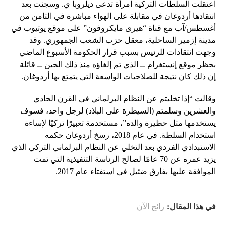
اعتقلت السلطات التركية امرأة تدعى ديلروبا ي. وسجنت بعد
انتقادها أردوغان في مقابلة على الهواء مباشرة في الثامن من
أغسطس/آب مع قناة “هيرى مايكروفون” على موقع يوتيوب في
مدينة إزمير الساحلية، معقل حزب الشعب الجمهوري. وقد
وجهت انتقادات للرئيس بسبب قرار الحكومة الأسبوع الماضي
بحظر موقع إنستغرام ــ الذي تم إلغاؤه منذ ذلك الحين ــ قائلة
إن ذلك كان نتيجة للصلاحيات الواسعة التي يتمتع بها أردوغان.
وقالت “إذا تخليتم عن النظام البرلماني في القرن الحادي
والعشرين وسلمتم (السيطرة على البلاد) لرجل واحد، فسوف
يستخدمها مثل حظيرة والده”، مستخدمة تعبيرًا تركيًا لإساءة
استخدام السلطة. في عام 2018، رسخ أردوغان حكمه
الاستبدادي الفردي بعد التخلي عن النظام البرلماني التركي الذي
يزيد عمره عن 70 عامًا لصالح الرئاسة التنفيذية التي تمت
الموافقة عليها بفارق ضئيل في استفتاء عام 2017.
في هذا المقال:
رائج الآن