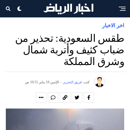
اخر الاخبار
طقس السعودية: تحذير من
ضباب كثيف وأتربة شمال
وشرق المملكة
كتب
فريق التحرير
-
الإثنين 19 يناير 10:51 ص