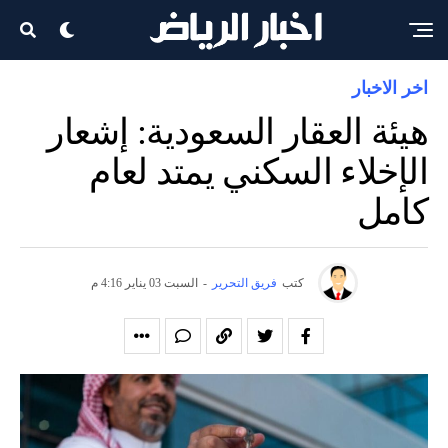
اخر الاخبار
هيئة العقار السعودية: إشعار
الإخلاء السكني يمتد لعام
كامل
كتب
فريق التحرير
-
السبت 03 يناير 4:16 م