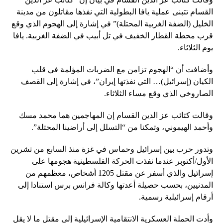
القسام تتبنى عملية يافا البطولية التي نفذها مقاتلون من مدينة
الخليل (الضفة الغربية المحتلة)” في إشارة إلى الهجوم الذي وقع
قرب محطة القطار الخفيف في تل أبيب في الضفة الغربية. يافا
يوم الثلاثاء.
وأضافت أن “الهجوم تزامن مع الضربات المؤلمة في قلب
الكيان (إسرائيل)… التي نفذتها إيران”، في إشارة إلى القصف
الصاروخي الذي وقع مساء الثلاثاء.
وقالت كتائب عز الدين القسام إن المهاجمين هما محمد مسك
وأحمد الهيموني، وتمكنا من “التسلل إلى أراضينا المحتلة”.
وتدور حرب بين إسرائيل وحماس في غزة منذ السابع من تشرين
الأول/أكتوبر عندما نفذت الحركة الفلسطينية هجومها على
إسرائيل والذي أسفر عن مقتل 1205 أشخاص، معظمهم من
المدنيين، بحسب حصيلة أعدتها وكالة فرانس برس استنادا إلى
أرقام إسرائيلية رسمية.
وأدت الحملة العسكرية الانتقامية الإسرائيلية إلى مقتل ما لا يقل