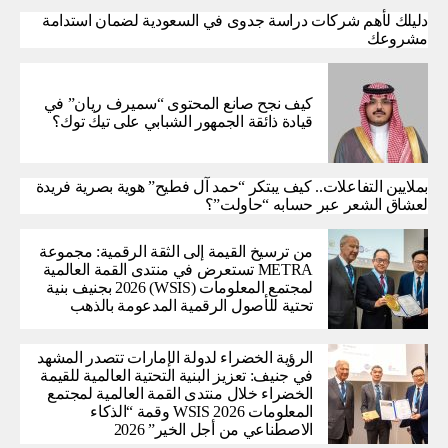
دليلك لأهم شركات دراسة جدوى في السعودية لضمان استدامة
مشروعك
كيف نجح صانع المحتوى “سميرف ريان” في
قيادة ذائقة الجمهور الشبابي على تيك توك؟
بملايين التفاعلات.. كيف يبتكر “حمد آل فطيح” هوية بصرية فريدة
لعشاق الشعر عبر حسابه “حاولت”؟
من ترسيخ القيمة إلى الثقة الرقمية: مجموعة
METRA تستعرض في منتدى القمة العالمية
لمجتمع المعلومات (WSIS) 2026 بجنيف بنية
تحتية للأصول الرقمية المدعومة بالذهب
الرؤية الخضراء لدولة الإمارات تتصدر المشهد
في جنيف: تعزيز البنية التحتية العالمية للقيمة
الخضراء خلال منتدى القمة العالمية لمجتمع
المعلومات WSIS 2026 وقمة “الذكاء
الاصطناعي من أجل الخير” 2026