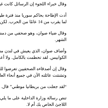
وقال خبراء اللجوء إن الرسائل كانت غي
لما يقرب من 14 عامًا من الحرب. لكن السوريين في بريطانيا قالوا إن البلاد ليست آمنة.
وقال ضياء صوان، وهو صحفي من دمشق،
الشهر.
وأضاف صوان، الذي يعيش في لندن من
الكوابيس. لقد تحطمت بالكامل. ولا أعر
وقال إن أصدقاءه الصحفيين تعرضوا للت
وتشتتت عائلته الآن في جميع أنحاء العا
“لقد جعلت من بريطانيا موطني” قال. “
تنص رسالة وزارة الداخلية على ما يلي
اللاجئ الخاص بك أم لا.