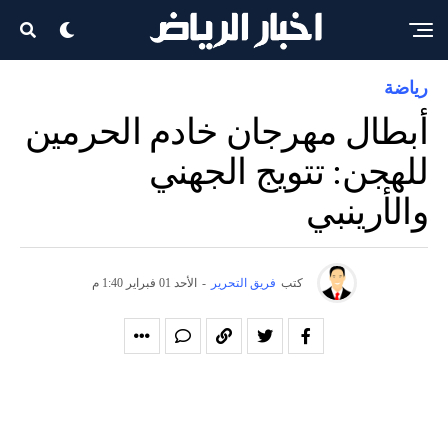
رياضة
أبطال مهرجان خادم الحرمين
للهجن: تتويج الجهني
والأرينبي
كتب
فريق التحرير
-
الأحد 01 فبراير 1:40 م