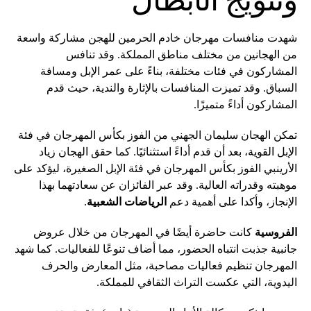
وتتويج الأبطال
شهدت منافسات مهرجان خادم الحرمين للهجن مشاركة واسعة
من الهجانين من مختلف مناطق المملكة. وقد تنافس
المشاركون في فئات مختلفة، بناءً على عمر الإبل ومسافة
السباق. وقد تميزت المنافسات بالإثارة والندية، حيث قدم
المشاركون أداءً متميزًا.
تمكن الهجان سليمان الجهني من الفوز بكأس المهرجان في فئة
الإبل القوية، بعد أن قدم أداءً استثنائيًا. كما حقق الهجان زياد
الأرينبي الفوز بكأس المهرجان في فئة الإبل الصغيرة، ليؤكد على
موهبته وقدراته العالية. وقد عبر الفائزان عن سعادتهما بهذا
الإنجاز، وأكدا على أهمية دعم
الرياضات الشعبية
.
الفروسية
كانت حاضرة أيضًا في المهرجان من خلال عروض
جانبية جذبت انتباه الحضور، مما أضاف تنوعًا للفعاليات. كما شهد
المهرجان تنظيم فعاليات مصاحبة، مثل المعارض والحرف
اليدوية، التي عكست التراث الثقافي للمملكة.