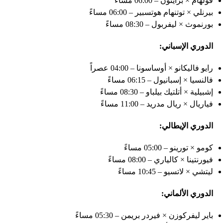
فولهام × برايتون – 06:00 مساءً
بيرنلي × توتنهام هوتسبير – 06:00 مساءً
بورنموث × ليفربول – 08:30 مساءً
الدوري الإسباني:
رايو فاليكانو × أوساسونا – 04:00 عصراً
فالنسيا × إسبانيول – 06:15 مساءً
إشبيلية × أتلتيك بيلباو – 08:30 مساءً
فياريال × ريال مدريد – 11:00 مساءً
الدوري الإيطالي:
كومو × تورينو – 05:00 مساءً
فيورنتينا × كالياري – 08:00 مساءً
ليتشي × لاتسيو – 10:45 مساءً
الدوري الألماني:
باير ليفركوزن × فيردر بريمن – 05:30 مساءً