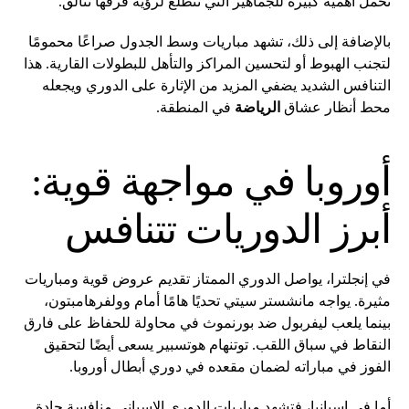
تحمل أهمية كبيرة للجماهير التي تتطلع لرؤية فرقها تتألق.
بالإضافة إلى ذلك، تشهد مباريات وسط الجدول صراعًا محمومًا
لتجنب الهبوط أو لتحسين المراكز والتأهل للبطولات القارية. هذا
التنافس الشديد يضفي المزيد من الإثارة على الدوري ويجعله
محط أنظار عشاق
الرياضة
في المنطقة.
أوروبا في مواجهة قوية:
أبرز الدوريات تتنافس
في إنجلترا، يواصل الدوري الممتاز تقديم عروض قوية ومباريات
مثيرة. يواجه مانشستر سيتي تحديًا هامًا أمام وولفرهامبتون،
بينما يلعب ليفربول ضد بورنموث في محاولة للحفاظ على فارق
النقاط في سباق اللقب. توتنهام هوتسبير يسعى أيضًا لتحقيق
الفوز في مباراته لضمان مقعده في دوري أبطال أوروبا.
أما في إسبانيا، فتشهد مباريات الدوري الإسباني منافسة حادة