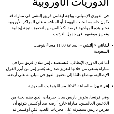
الدوريات الأوروبية
في الدوري الإسباني، يواجه ليفانتي فريق إلتشي في مباراة قد
تكون حاسمة لتجنب الهبوط أو المنافسة على المراكز الأوروبية.
تعتبر هذه المواجهة فرصة لكلا الفريقين لتحقيق نتيجة إيجابية
وتعزيز موقفهما في جدول الترتيب.
ليفانتي × إلتشي
– الساعة 11:00 مساءً بتوقيت
السعودية
أما في الدوري الإيطالي، فيستضيف إنتر ميلان فريق بيزا في
مباراة يسعى من خلالها لتعزيز صدارته. يُعتبر إنتر من أبرز الفرق
الإيطالية، ويتطلع دائمًا إلى تحقيق الفوز في مبارياته على أرضه.
إنتر × بيزا
– الساعة 10:45 مساءً بتوقيت السعودية
وفي فرنسا، يخوض باريس سان جيرمان، الذي يضم نخبة من
اللاعبين العالميين، مباراة خارج أرضه ضد أوكسير. يتوقع أن
يفرض باريس سيطرته على مجريات اللعب، لكن أوكسير قد