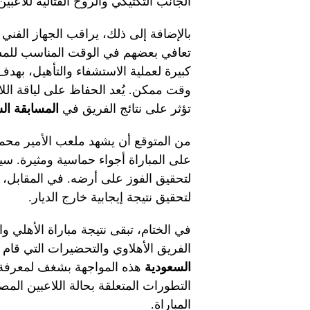
الجانب التكتيكي والروح القتالية للاعبي
بالإضافة إلى ذلك، يراقب الجهاز الفني
تعافي بعضهم في الوقت المناسب للمشار
كبيرة لعملية الاستشفاء والتأهيل، بهد
وقت ممكن. يُعد الحفاظ على لياقة اللا
تؤثر على نتائج الفريق في
المسابقة ال
من المتوقع أن يشهد ملعب الأمير محمد 
على المباراة أجواء حماسية ومثيرة. س
لتحقيق الفوز على أرضه. في المقابل،
لتحقيق نتيجة إيجابية خارج الديار.
في الختام، تبقى نتيجة مباراة الأهلي و
الفريق الأهلاوي والتحضيرات التي قام
السعودية
هذه المواجهة بشغف لمعرفة م
التطورات المتعلقة بحالة اللاعبين المص
المباراة.