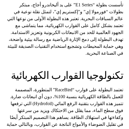
تأسست بطولة “E1 Series” على يد أليخاندرو أجاج، مبتكر
بطولات “فورمولا إي” و”إكستريم إي”، لتمثل نقلة نوعية في
عالم السباقات البحرية. تعتبر هذه البطولة الأولى من نوعها التي
تعتمد بشكل كامل على القوارب الكهربائية، مما يتماشى مع
الجهود العالمية للحد من الانبعاثات الكربونية وتعزيز الاستدامة.
تهدف البطولة إلى دمج الإثارة الرياضية مع رسالة بيئية واضحة،
وهي حماية المحيطات وتشجيع استخدام التقنيات الصديقة للبيئة
في الصناعة البحرية.
تكنولوجيا القوارب الكهربائية
تعتمد البطولة على قوارب “RaceBird” المتطورة، المصممة
للعمل بالطاقة الكهربائية بنسبة 100%، دون أي انبعاثات ضارة.
تتميز هذه القوارب بتقنية الرفع المائي (Hydrofoil) التي ترفعها
فوق سطح الماء، مما يقلل من الاحتكاك ويزيد من سرعتها
وكفاءتها في استهلاك الطاقة. يساهم هذا التصميم المبتكر أيضًا
في تقليل الضوضاء والأمواج الناتجة عن القوارب، وبالتالي حماية