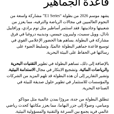
قاعدة الجماهير
يشهد موسم 2026 من بطولة “E1 Series” مشاركة واسعة من
النجوم العالميين في مجالات الرياضة والترفيه، مما يعزز من
شعبيتها وجاذبيتها. فقد استثمر أساطير مثل توم برادي، ورافاييل
نادال، وويل سميث، وليبرون جيمس، وديدييه دروغبا في فرق
مشاركة في البطولة. يساهم هذا الحضور الإعلامي القوي في
توسيع قاعدة جماهير البطولة عالميًا، وتسليط الضوء على
رسالتها في الحفاظ على البيئة البحرية.
بالإضافة إلى ذلك، تساهم البطولة في تطوير
التقنيات البحرية
و
الرياضات المائية
، وتشجيع الابتكار في مجال
الاستدامة البيئية
.
وتشير التقارير إلى أن هذه البطولة قد تلهم المزيد من الشركات
والمؤسسات للاستثمار في تطوير حلول صديقة للبيئة في
الصناعة البحرية.
تنطلق البطولة من جدة، مرورًا بمدن عالمية مثل موناكو
وميامي، وصولًا إلى جزر البهاما، مما يعزز مكانتها كحدث رياضي
عالمي فريد يجمع بين السرعة والتقنية والمسؤولية البيئية.