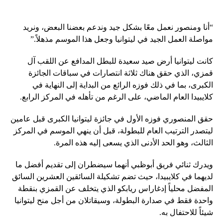
“أنا ومنصور نعمل معًا بشكل جيد وندعم بعضنا البعض، ونريد
مواصلة العمل الجيد في ليتوانيا وجعل هذا الموسم مذهلاً.”
كانت ليتوانيا أرض صيد سعيدة للبطل المدافع عن اللقب آل
قمزي، الذي حقق هناك ثلاثة انتصارات في سباقات الجائزة
الكبرى، بما في ذلك فوزه الرائع من البداية إلى النهاية في
كلايبيدا العام الماضي، على الرغم من تأهله في المركز الرابع.
حقق المنصوري فوزه الأول في جائزة ليتوانيا الكبرى قبل عامين
ليتصدر الترتيب العام للبطولة، قبل أن ينهي الموسم في المركز
الثالث، وهو الحد الأدنى الذي يسعى إليه هذه المرة.
ويدرك ثنائي فريق أبوظبي أنهما سيضطران إلى تقديم أفضل ما
لديهما في كلايبيدا، حيث تضم تشكيلة السائقين العشرين السائق
المفضل محلياً إدغاراس ريابكو الذي يتخلف عن القمزي بنقطة
واحدة فقط في صدارة البطولة، وسيقاتلان من أجل منح ليتوانيا
شيئاً للاحتفال به.