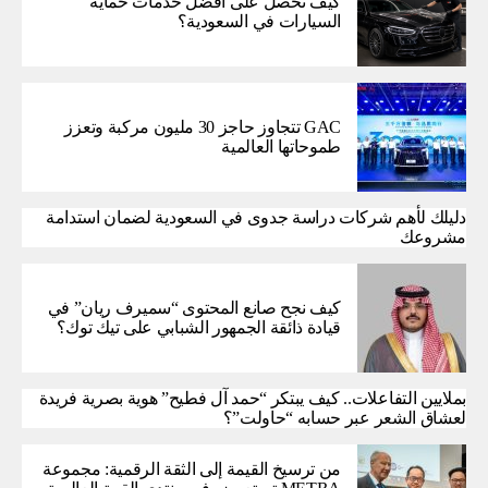
كيف تحصل على أفضل خدمات حماية
السيارات في السعودية؟
GAC تتجاوز حاجز 30 مليون مركبة وتعزز
طموحاتها العالمية
دليلك لأهم شركات دراسة جدوى في السعودية لضمان استدامة
مشروعك
كيف نجح صانع المحتوى “سميرف ريان” في
قيادة ذائقة الجمهور الشبابي على تيك توك؟
بملايين التفاعلات.. كيف يبتكر “حمد آل فطيح” هوية بصرية فريدة
لعشاق الشعر عبر حسابه “حاولت”؟
من ترسيخ القيمة إلى الثقة الرقمية: مجموعة