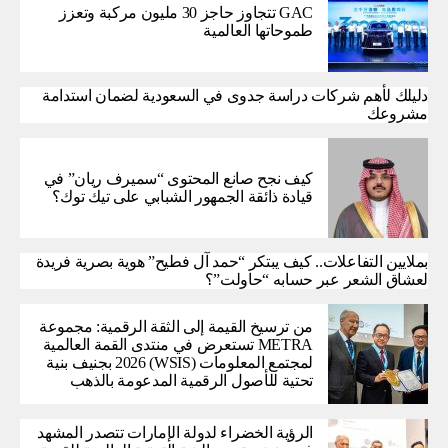
GAC تتجاوز حاجز 30 مليون مركبة وتعزز
طموحاتها العالمية
دليلك لأهم شركات دراسة جدوى في السعودية لضمان استدامة
مشروعك
كيف نجح صانع المحتوى “سميرف ريان” في
قيادة ذائقة الجمهور الشبابي على تيك توك؟
بملايين التفاعلات.. كيف يبتكر “حمد آل فطيح” هوية بصرية فريدة
لعشاق الشعر عبر حسابه “حاولت”؟
من ترسيخ القيمة إلى الثقة الرقمية: مجموعة
METRA تستعرض في منتدى القمة العالمية
لمجتمع المعلومات (WSIS) 2026 بجنيف بنية
تحتية للأصول الرقمية المدعومة بالذهب
الرؤية الخضراء لدولة الإمارات تتصدر المشهد