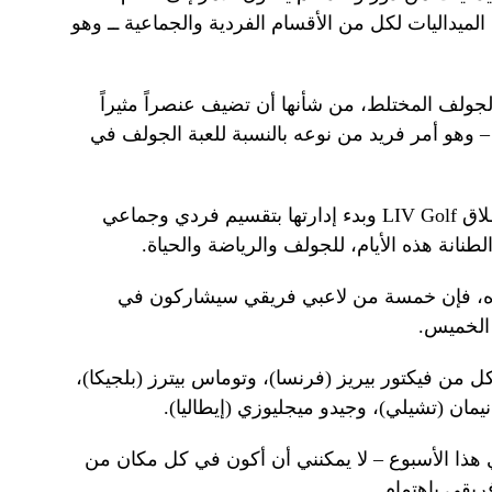
 الميداليات لكل من الأقسام الفردية والجماعية ــ وهو
لجولف المختلط، من شأنها أن تضيف عنصراً مثيراً
 – وهو أمر فريد من نوعه بالنسبة للعبة الجولف في
هل أنا فقط من يرى ذلك، ولكن مع إطلاق LIV Golf وبدء إدارتها بتقسيم فردي وجماعي
لطنانة هذه الأيام، للجولف والرياضة والحياة.
اه، فإن خمسة من لاعبي فريقي سيشاركون في
 الخميس.
 القائمة التي تضم 60 لاعبا كل من فيكتور بيريز (فرنسا)، وتوماس بيترز (بلجيكا)،
مان (تشيلي)، وجيدو ميجليوزي (إيطاليا).
 هذا الأسبوع – لا يمكنني أن أكون في كل مكان من
ريقي باهتمام.