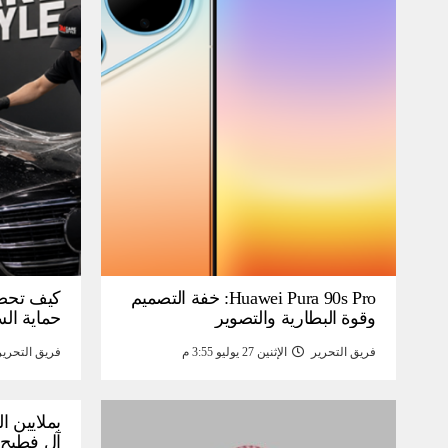
Huawei Pura 90s Pro: خفة التصميم
كيف تحص
وقوة البطارية والتصوير
حماية ال
فريق التحرير
الإثنين 27 يوليو 3:55 م
فريق التحرير
بملايين ا
آل فطيح”