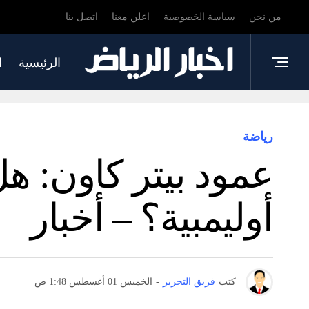
من نحن
سياسة الخصوصية
اعلن معنا
اتصل بنا
الرئيسية
ا
رياضة
عمود بيتر كاون: ه
أوليمبية؟ – أخبار
كتب
فريق التحرير
-
الخميس 01 أغسطس 1:48 ص