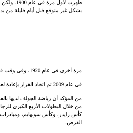
ظهرت لأول م
بشكل غير متوقع قبل أيام قليلة من بدايتها
مرة أخرى في عام 1920، وفي وقت قصير، تم إلغاء بطولة الجولف بسبب قلة الاهتمام.
في عام 2009 تم اتخاذ القرار بإعادة لعبة الجولف إلى دورة الألعاب الأولمبية 2016 في ريو.
من المؤكد أن رياضة الجولف لديها بال
من خلال البطولات الأربع الكبرى للرج
كأس رايدر، وكأس سولهايم، ومبادرات أخ
الفرص.