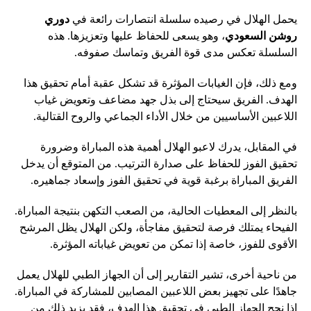
يحمل الهلال في رصيده سلسلة انتصارات رائعة في
دوري
روشن السعودي
، وهو يسعى للحفاظ عليها وتعزيزها. هذه
السلسلة تعكس مدى قوة الفريق وتماسك صفوفه.
ومع ذلك، فإن الغيابات المؤثرة قد تشكل عقبة أمام تحقيق هذا
الهدف. الفريق سيحتاج إلى بذل جهد مضاعف وتعويض غياب
اللاعبين الأساسيين من خلال الأداء الجماعي والروح القتالية.
في المقابل، يدرك لاعبو الهلال أهمية هذه المباراة وضرورة
تحقيق الفوز للحفاظ على صدارة الترتيب. من المتوقع أن يدخل
الفريق المباراة برغبة قوية في تحقيق الفوز وإسعاد جماهيره.
بالنظر إلى المعطيات الحالية، من الصعب التكهن بنتيجة المباراة.
الفيحاء يمتلك فرصة لتحقيق مفاجأة، ولكن الهلال يظل المرشح
الأقوى للفوز، خاصة إذا تمكن من تعويض غياباته المؤثرة.
من ناحية أخرى، تشير التقارير إلى أن الجهاز الطبي للهلال يعمل
جاهدًا على تجهيز بعض اللاعبين المصابين للمشاركة في المباراة.
إذا نجح الجهاز الطبي في تحقيق هذا الهدف، فقد يزيد ذلك من