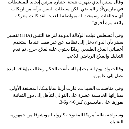
وقال سينر، الذي ظهرت نتيجة اختباره مرتين إيجابيا للمنشطات
في مارس/آذار الماضي، لكن سلطات التنس برأته من ارتكاب
أي مخالفات وسمحت له بمواصلة اللعب: “لقد كانت معركة
رائعة مرة أخرى”.
وفي أغسطس قبلت الوكالة الدولية لنزاهة التنس (ITIA) تفسير
سينر بأن الدواء دخل إلى نظامه عن غير قصد عندما استخدم
أخصائي العلاج الطبيعي رذاذًا يحتوي عليه لعلاج جرح، ثم قدم
التدليك والعلاج الرياضي للاعب.
وقالت وادا يوم السبت إنها استأنفت الحكم وتطالب بإيقافه لمدة
تصل إلى عامين.
وفي منافسات السيدات، فازت أرينا سابالينكا، المصنفة الأولى،
بمباراتها الخامسة عشرة على التوالي لتتأهل إلى دور الثمانية
بفوزها على ماديسون كيز 6-4 و6-3.
وستواجه بطلة أمريكا المفتوحة كارولينا موتشوفا من جمهورية
التشيك.