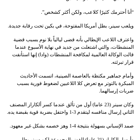
“أنا أحترمك كثيرًا كلاعب، ولكن أكثر كشخص”.
ويلعب سينر، بطل أمريكا المفتوحة، في بكين تحت رقابة جديدة.
واعترف اللاعب الإيطالي بأنه قضى ليالياً بلا نوم بسبب قضية
المنشطات، والتي اشتعلت من جديد في نهاية الأسبوع عندما
قالت الوكالة العالمية لمكافحة المنشطات (وادا) إنها استأنفت
قرار تبرئته.
وأمام جماهير مكتظة بالعاصمة الصينية، اتسمت الأحاديث
المبكرة بالتوتر مع تعرض كلا اللاعبين لضغوط فورية بسبب
ضربات إرسالهما.
وكان سينر (23 عاما) أول من تألق عندما كسر ألكاراز المصنف
الثاني إرسال منافسه ليتقدم 3-1 واحتفل بضربة قوية بقبضة يده.
صمد الإسباني بسهولة بنتيجة 4-1 وهز خصمه بشكل غير معهود.
وأرسل الكاراز (21 عاما) للفوز بالمجموعة لكن سينر بطل