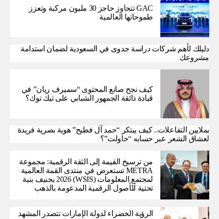
GAC تتجاوز حاجز 30 مليون مركبة وتعزز
طموحاتها العالمية
دليلك لأهم شركات دراسة جدوى في السعودية لضمان استدامة
مشروعك
كيف نجح صانع المحتوى “سميرف ريان” في
قيادة ذائقة الجمهور الشبابي على تيك توك؟
بملايين التفاعلات.. كيف يبتكر “حمد آل فطيح” هوية بصرية فريدة
لعشاق الشعر عبر حسابه “حاولت”؟
من ترسيخ القيمة إلى الثقة الرقمية: مجموعة
METRA تستعرض في منتدى القمة العالمية
لمجتمع المعلومات (WSIS) 2026 بجنيف بنية
تحتية للأصول الرقمية المدعومة بالذهب
الرؤية الخضراء لدولة الإمارات تتصدر المشهد