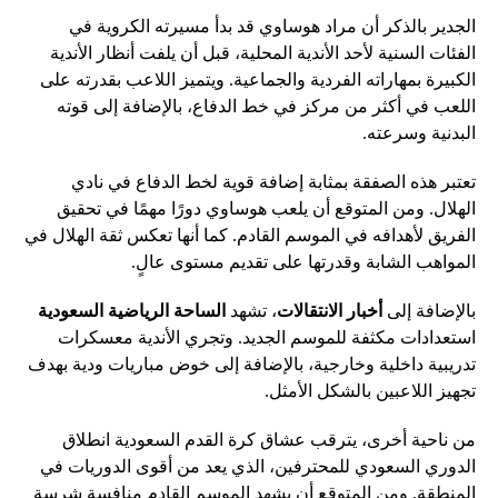
الجدير بالذكر أن مراد هوساوي قد بدأ مسيرته الكروية في
الفئات السنية لأحد الأندية المحلية، قبل أن يلفت أنظار الأندية
الكبيرة بمهاراته الفردية والجماعية. ويتميز اللاعب بقدرته على
اللعب في أكثر من مركز في خط الدفاع، بالإضافة إلى قوته
البدنية وسرعته.
تعتبر هذه الصفقة بمثابة إضافة قوية لخط الدفاع في نادي
الهلال. ومن المتوقع أن يلعب هوساوي دورًا مهمًا في تحقيق
الفريق لأهدافه في الموسم القادم. كما أنها تعكس ثقة الهلال في
المواهب الشابة وقدرتها على تقديم مستوى عالٍ.
بالإضافة إلى
أخبار الانتقالات
، تشهد
الساحة الرياضية السعودية
استعدادات مكثفة للموسم الجديد. وتجري الأندية معسكرات
تدريبية داخلية وخارجية، بالإضافة إلى خوض مباريات ودية بهدف
تجهيز اللاعبين بالشكل الأمثل.
من ناحية أخرى، يترقب عشاق كرة القدم السعودية انطلاق
الدوري السعودي للمحترفين، الذي يعد من أقوى الدوريات في
المنطقة. ومن المتوقع أن يشهد الموسم القادم منافسة شرسة