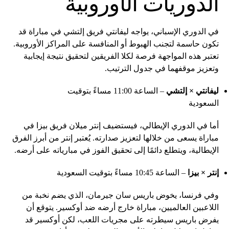
الدوريات الأوروبية
في الدوري الإسباني، يواجه ليفانتي فريق إلتشي في مباراة قد
تكون حاسمة لتجنب الهبوط أو المنافسة على المراكز الأوروبية.
تعتبر هذه المواجهة فرصة لكلا الفريقين لتحقيق نتيجة إيجابية
وتعزيز موقفهما في جدول الترتيب.
ليفانتي × إلتشي
– الساعة 11:00 مساءً بتوقيت
السعودية
أما في الدوري الإيطالي، فيستضيف إنتر ميلان فريق بيزا في
مباراة يسعى من خلالها لتعزيز صدارته. يُعتبر إنتر من أبرز الفرق
الإيطالية، ويتطلع دائمًا إلى تحقيق الفوز في مبارياته على أرضه.
إنتر × بيزا
– الساعة 10:45 مساءً بتوقيت السعودية
وفي فرنسا، يخوض باريس سان جيرمان، الذي يضم نخبة من
اللاعبين العالميين، مباراة خارج أرضه ضد أوكسير. يتوقع أن
يفرض باريس سيطرته على مجريات اللعب، لكن أوكسير قد