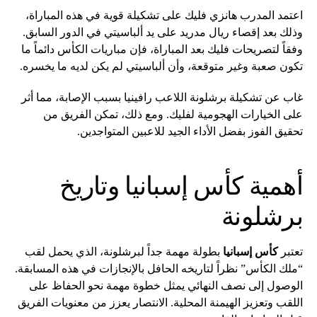
اعتمد المدرب هانزي فليك على تشكيلة قوية في هذه المباراة،
وذلك بعد إقصاء ريال مدريد على يد ألباسيتي في الدور السابق.
وفقاً لتصريحات فليك بعد المباراة، فإن مباريات الكأس دائماً ما
تكون صعبة وغير متوقعة، وأن ألباسيتي لم يكن لديه ما يخسره.
غاب عن تشكيلة برشلونة اللاعب رافينيا بسبب الإصابة، مما أثر
على الخيارات الهجومية لفليك. ومع ذلك، تمكن الفريق من
تحقيق الفوز بفضل الأداء الجيد للاعبين المتواجدين.
أهمية كأس إسبانيا وتاريخ
برشلونة
تعتبر
كأس إسبانيا
بطولة مهمة جداً لبرشلونة، الذي يحمل لقب
“ملك الكأس” نظراً لتاريخه الحافل بالإنجازات في هذه المسابقة.
الوصول إلى نصف النهائي يمثل خطوة مهمة نحو الحفاظ على
اللقب وتعزيز الهيمنة المحلية. الانتصار يعزز من معنويات الفريق