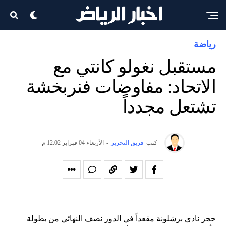
رياضة
مستقبل نغولو كانتي مع
الاتحاد: مفاوضات فنربخشة
تشتعل مجدداً
كتب
فريق التحرير
-
الأربعاء 04 فبراير 12:02 م
حجز نادي برشلونة مقعداً في الدور نصف النهائي من بطولة