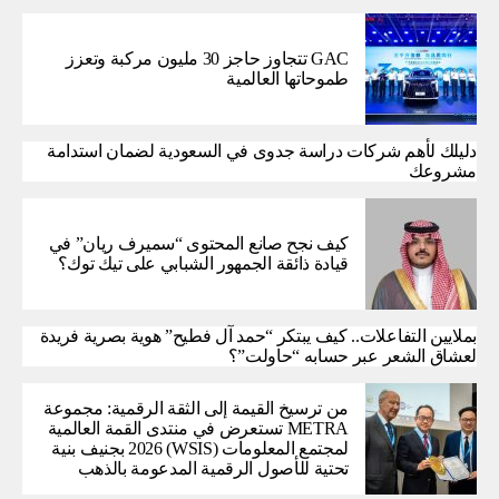
GAC تتجاوز حاجز 30 مليون مركبة وتعزز
طموحاتها العالمية
دليلك لأهم شركات دراسة جدوى في السعودية لضمان استدامة
مشروعك
كيف نجح صانع المحتوى “سميرف ريان” في
قيادة ذائقة الجمهور الشبابي على تيك توك؟
بملايين التفاعلات.. كيف يبتكر “حمد آل فطيح” هوية بصرية فريدة
لعشاق الشعر عبر حسابه “حاولت”؟
من ترسيخ القيمة إلى الثقة الرقمية: مجموعة
METRA تستعرض في منتدى القمة العالمية
لمجتمع المعلومات (WSIS) 2026 بجنيف بنية
تحتية للأصول الرقمية المدعومة بالذهب