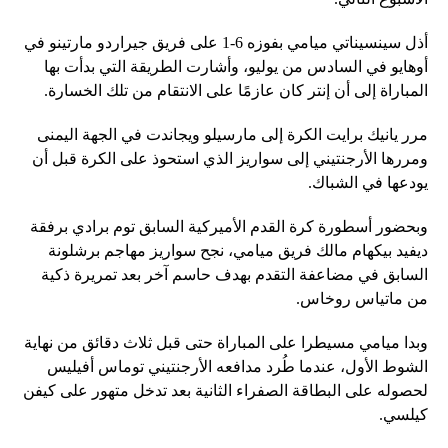
أذل سينسيناتي ميامي بفوزه 6-1 على فريق جيراردو مارتينو في
أوهايو في السادس من يوليو، وأشارت الطريقة التي بدأت بها
المباراة إلى أن إنتر كان عازمًا على الانتقام من تلك الخسارة.
مرر يانيك برايت الكرة إلى مارسيلو ويجاندت في الجهة اليمنى
ومررها الأرجنتيني إلى سواريز الذي استحوذ على الكرة قبل أن
يودعها في الشباك.
وبحضور أسطورة كرة القدم الأميركية السابق توم برادي برفقة
ديفيد بيكهام مالك فريق ميامي، نجح سواريز مهاجم برشلونة
السابق في مضاعفة التقدم بهدف حاسم آخر بعد تمريرة ذكية
من ماتياس روخاس.
وبدا ميامي مسيطرا على المباراة حتى قبل ثلاث دقائق من نهاية
الشوط الأول، عندما طُرد مدافعه الأرجنتيني توماس أفيليس
لحصوله على البطاقة الصفراء الثانية بعد تدخل متهور على كيفن
كيلسي.