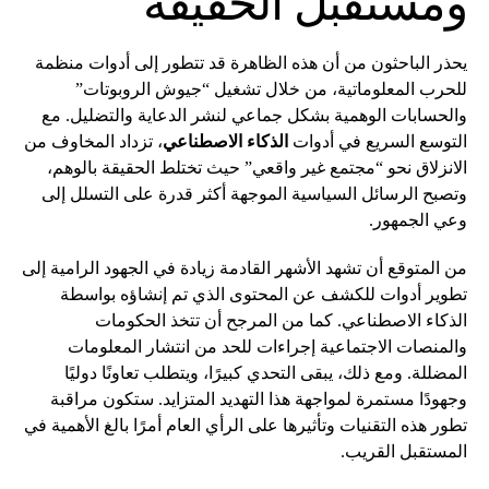
ومستقبل الحقيقة
يحذر الباحثون من أن هذه الظاهرة قد تتطور إلى أدوات منظمة
للحرب المعلوماتية، من خلال تشغيل “جيوش الروبوتات”
والحسابات الوهمية بشكل جماعي لنشر الدعاية والتضليل. مع
التوسع السريع في أدوات
الذكاء الاصطناعي
، تزداد المخاوف من
الانزلاق نحو “مجتمع غير واقعي” حيث تختلط الحقيقة بالوهم،
وتصبح الرسائل السياسية الموجهة أكثر قدرة على التسلل إلى
وعي الجمهور.
من المتوقع أن تشهد الأشهر القادمة زيادة في الجهود الرامية إلى
تطوير أدوات للكشف عن المحتوى الذي تم إنشاؤه بواسطة
الذكاء الاصطناعي. كما من المرجح أن تتخذ الحكومات
والمنصات الاجتماعية إجراءات للحد من انتشار المعلومات
المضللة. ومع ذلك، يبقى التحدي كبيرًا، ويتطلب تعاونًا دوليًا
وجهودًا مستمرة لمواجهة هذا التهديد المتزايد. ستكون مراقبة
تطور هذه التقنيات وتأثيرها على الرأي العام أمرًا بالغ الأهمية في
المستقبل القريب.