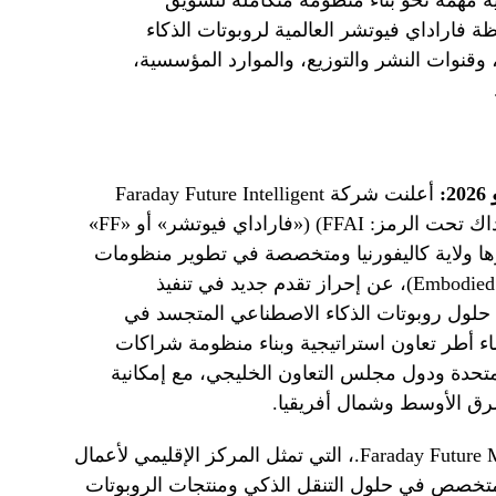
ة مهمة نحو بناء منظومة متكاملة لتسويق
ظة فاراداي فيوتشر العالمية لروبوتات الذكاء
وقنوات النشر والتوزيع، والموارد المؤسسية،
أعلنت شركة Faraday Future Intelligent
Electric Inc. (المدرجة في بورصة ناسداك تحت الرمز: FFAI) («فاراداي فيوتشر» أو «FF»
ا ولاية كاليفورنيا ومتخصصة في تطوير منظومات
الذكاء الاصطناعي المتجسد (Embodied AI – EAI)، عن إحراز تقدم جديد في تنفيذ
ق حلول روبوتات الذكاء الاصطناعي المتجسد في
 أطر تعاون استراتيجية وبناء منظومة شراكات
لمتحدة ودول مجلس التعاون الخليجي، مع إمكانية
رق الأوسط وشمال أفريقيا.
وتواصل شركة Faraday Future Mobility Trading L.L.C.، التي تمثل المركز الإقليمي لأعمال
لمتخصص في حلول التنقل الذكي ومنتجات الروبوتات