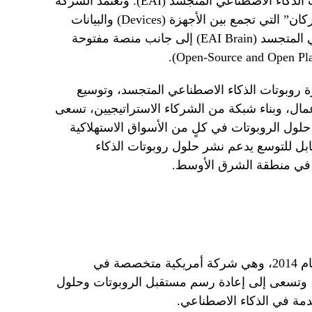
فيوتشر لبناء منظومة متكاملة لروبوتات الذكاء الاصطناعي المتجسد (EAI). وتعتمد الشركة
في هذا التوجه على منظومة “ثلاثية الأركان” التي تجمع بين الأجهزة (Devices) والبيانات
(Data) والعقل الذكي للذكاء الاصطناعي المتجسد (EAI Brain) إلى جانب منصة مفتوحة
روبوتات الذكاء الاصطناعي المتجسد، وتوسيع
عمال، وبناء شبكة من الشركاء الاستراتيجيين، تسعى
حلول الروبوتات في كلٍ من الأسواق الاستهلاكية
ل للتوسع يدعم نشر حلول روبوتات الذكاء
في منطقة الشرق الأوسط.
تأسست شركة Faraday Future (FF) عام 2014، وهي شركة أمريكية متخصصة في
، وتسعى إلى إعادة رسم مستقبل الروبوتات وحلول
تقدمة في الذكاء الاصطناعي.