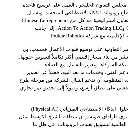
مجلس التعاون الخليجي، العمل على ترسيخ قاعدة
اع روبوتات الذكاء الاصطناعي المتجسد. وتشمل
جهود الشركة الإقليمية توقيع مذكرات تعاون استراتيجية مع كل من Chinese Entrepreneurs
General Association Co. LLC (CGCC) وAction To Action Trading LLC، إلى جانب
 شركة Ibtikar Robotics.
الأطر التعاونية على توسيع قنوات الأعمال فحسب، بل
ر من بناء مسار إقليمي أكثر تكاملاً لتسويق حلولها،
ة الشركاء، وتعزيز التفاعل مع العملاء،
 الفني، وخدمات ما بعد البيع، فضلاً عن تطوير
 المنظومة أن تدعم انتقال الشركة من مرحلة طرح
لفعلي على نطاق أوسع، وصولاً إلى تحقيق نمو تجاري
وبصفتها شركة أمريكية متخصصة في حلول الذكاء الاصطناعي الفيزيائي (Physical AI)
 ترى فاراداي فيوتشر أن منطقة الشرق الأوسط تمثل
العالمية لتسويق تقنيات الروبوتات، في ظل ما