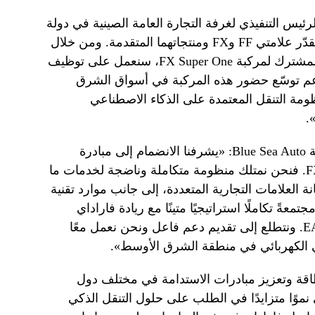
لرئيس التنفيذي لغرفة التجارة العامة الصينية في دولة
الإمارات العربية المتحدة، قائلًا: «نحن نُقدّر علامتي FF وFX ومنتجاتهما المتقدمة. ومن خلال
مشاركتنا كشريك في مبادرة التطوير المشترك لمركبة FX Super One، سنعمل على توظيف
دعم توسّع حضور هذه المركبة في أسواق الشرق
ومة التنقل المعتمدة على الذكاء الاصطناعي
من جانبه، قال ديفيد زو، مؤسس شركة Blue Sea Auto: «يشرفنا الانضمام إلى مبادرة
التطوير المشترك لمركبة FX Super One. فنحن نمتلك منظومة متكاملة وناضجة لخدمات ما
 العلامات التجارية المتعددة، إلى جانب موارد تقنية
ةً تكاملًا استراتيجيًا متينًا مع ريادة فاراداي
فيوتشر في مجال ابتكارات منظومة EAI. ونتطلع إلى تقديم دعم فاعل ونحن نعمل معًا
 الكهربائي في منطقة الشرق الأوسط».
قة وتعزيز مبادرات الاستدامة في مختلف دول
موًا متزايدًا في الطلب على حلول التنقل الذكي