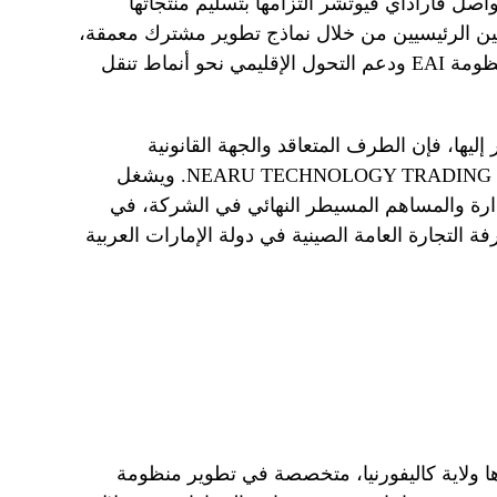
اصل فاراداي فيوتشر التزامها بتسليم منتجاتها
ين الرئيسيين من خلال نماذج تطوير مشترك معمقة،
بما يسهم في توسيع نطاق تطبيقات منظومة EAI ودعم التحول الإقليمي نحو أنماط تنقل
إليها، فإن الطرف المتعاقد والجهة القانونية
المسؤولة عن التسليم هي شركة NEARU TECHNOLOGY TRADING LLC. ويشغل
دارة والمساهم المسيطر النهائي في الشركة، في
 التجارة العامة الصينية في دولة الإمارات العربية
ة عالمية مقرها ولاية كاليفورنيا، متخصصة في تطوير منظومة