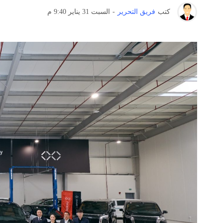
كتب
فريق التحرير
-
السبت 31 يناير 9:40 م