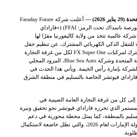
 2026) —
أعلنت شركة Faraday Future
Intelligent Electric Inc. (المدرجة في بورصة ناسداك تحت الرمز: FFAI) («فاراداي
»)، وهي شركة عالمية تتخذ من ولاية كاليفورنيا مقرًا لها
لتنقل الذكي الكهربائي المشترك، عن تنظيم حفل
تسليم ضمن إطار مبادرة التطوير المشترك لمركبات FX Super One لكل من غرفة التجارة
العامة الصينية في دولة الإمارات العربية المتحدة وشركة Blue Sea Auto، المزود المحلي
ركة بإمارة رأس الخيمة. ويأتي هذا الحدث في
فاراداي فيوتشر الخاصة بالتسليم في منطقة الشرق
ويعكس تسليم مركبات FX Super One إلى كل من غرفة التجارة العامة الصينية في
لمستمر الذي تحرزه فاراداي فيوتشر نحو تحقيق وتيرة
سليم بالمنطقة، كما يمثل محطة محورية في دعم
خطة الشركة للمبيعات والتسليم في دولة الإمارات لعام 2026، والتي تظل خاضعة لاستكمال
لوبة.