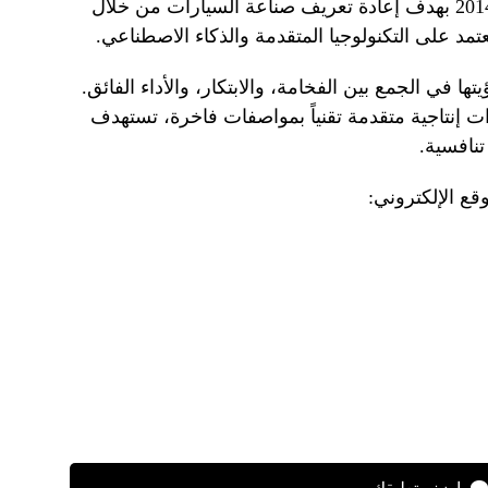
التنقل الذكي الكهربائي. تأسست عام 2014 بهدف إعادة تعريف صناعة السيارات من خلال
مد على التكنولوجيا المتقدمة والذكاء الاصطناعي.
 الطراز الرائد للشركة FF 91 رؤيتها في الجمع بين الفخامة، والابتكار، والأداء الفائق.
على طرح طرازات إنتاجية متقدمة تقنياً بمواصفات فاخرة، تستهدف
نافسية.
قع الإلكتروني: