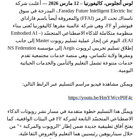
لوس أنجلوس، كاليفورنيا – 12 مارس 2026 —
أعلنت شركة
Faraday Future Intelligent Electric Inc.، المدرجة في سوق
ناسداك تحت الرمز (FFAI) والمعروفة أيضاً باسم فاراداي
فيوتشر أو FF، وهي شركة عالمية مقرها كاليفورنيا تُعنى ببناء
منظومة متكاملة للذكاء الاصطناعي المتجسّد (Embodied AI –
EAI)، اليوم عن إنجاز عملية تسليم روبوت Master إلى جانب
إطلاق تسليم تجريبي لروبوت Aegis إلى مؤسسة NS Federation
ومقرها ولاية تكساس، وهي منصة خدمات مجتمعية تقدم
خدمات متنوعة تشمل التعليم والتأمين والخدمات الحياتية
اليومية.
ويمكن مشاهدة فيديو مراسم التسليم عبر الرابط التالي:
https://youtu.be/HmYWcvP0F4c
ويمثّل هذا التسليم خطوة متقدمة في مسار نشر روبوتات الذكاء
الاصطناعي المتجسّد التابعة لشركة FF في البيئات الواقعية، كما
يفتح آفاق تطبيقية جديدة ضمن إطار “الروبوت والمركبة +” من
خلال سيناريوهين رئيسيين هما التعليم والعروض التفاعلية،