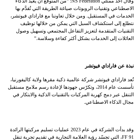
وقال أحد ممثلي NS Federation: “من المتوقع أن يعيد الذكاء
الاصطناعي وتقنيات الروبوتات صياغة الطريقة التي تُقدَّم بها
الخدمات في المستقبل. ومن خلال تعاوننا مع فاراداي فيوتشر،
نتطلع إلى استكشاف السبل التي يمكن من خلالها توظيف
التقنيات المتقدمة لتعزيز التفاعل المجتمعي وتسهيل وصول
العائلات إلى الخدمات بشكل أكثر كفاءة وسلاسة.”
نبذة عن فاراداي فيوتشر
تُعد فاراداي فيوتشر شركة عالمية ذكية مقرها ولاية كاليفورنيا،
تأسست عام 2014، وتكرّس جهودها لإعادة رسم ملامح مستقبل
التنقل عبر دمج كهربة المركبات بالتقنيات الذكية والابتكار في
مجال الذكاء الاصطناعي.
وقد بدأت الشركة في عام 2023 عمليات تسليم مركبتها الرائدة
FF 91، التي تجسّد رؤية العلامة التجارية في تقديم تجربة تنقل