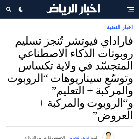
اخبار التقنية
فاراداي فيوتشر تُنجز تسليم
روبوتات الذكاء الاصطناعي
المتجسّد في ولاية تكساس
وتوسّع سيناريوهات “الروبوت
والمركبة + التعليم”
و“الروبوت والمركبة +
العروض”
كتب
فريق التحرير
-
الخميس 12 مارس 10:58 م