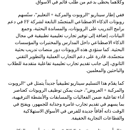
وكلاهما يحظى بدعم من طلب قائم في الأسواق.
ففي إطار سيناريو “الروبوت والمركبة + التعليم”، ستُسهم
روبوتات الذكاء الاصطناعي المتجسّد التابعة لشركة FF في دعم
برامج التدريب على الروبوتات، والمساندة البحثية، وجمع
البيانات، إضافة إلى توفير تجارب تعليمية تطبيقية في مجال
الذكاء الاصطناعي داخل المدارس والمختبرات والمؤسسات
البحثية. كما ستؤدي هذه الروبوتات دور منصات تدريب بحثية
متجسّدة، قادرة على دعم التجارب العملية والتطوير التقني
الثانوي، إلى جانب تقديم تجارب تعليمية تفاعلية متقدمة للطلاب
والباحثين والمعلمين.
كما يقدّم هذا التسليم سيناريو تطبيقياً جديداً يتمثل في “الروبوت
والمركبة + العروض”، حيث يمكن توظيف الروبوتات كعناصر
أداء تفاعلية ضمن الفعاليات والمسابقات والأنشطة الترفيهية،
بما يسهم في تقديم تجارب غامرة وجذابة للجمهور، ويفتح في
الوقت ذاته آفاقاً جديدة للفرص في الأسواق الاستهلاكية
والقطاعات التجارية الخفيفة.