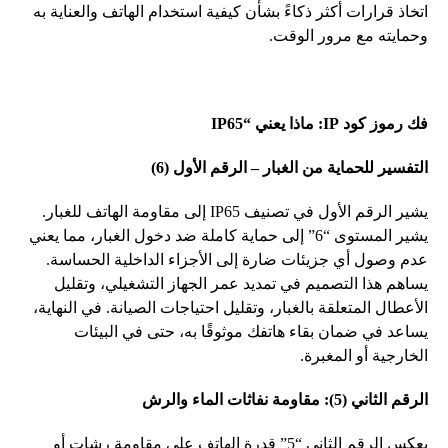
اتخاذ
قرارات
أكثر
ذكاءً
بشأن
كيفية
استخدام
الهاتف
والعناية
به
وحمايته
مع
مرور
الوقت
.
فك
رموز
كود
IP:
ماذا
يعني
“IP65
التفسير
للحماية
من
الغبار
–
الرقم
الأول
(6)
يشير
الرقم
الأول
في
تصنيف
IP65
إلى
مقاومة
الهاتف
للغبار
.
يشير
المستوى
“6”
إلى
حماية
كاملة
ضد
دخول
الغبار،
مما
يعني
عدم
وصول
أي
جزيئات
ضارة
إلى
الأجزاء
الداخلية
الحساسة
.
يساهم
هذا
التصميم
في
تمديد
عمر
الجهاز
التشغيلي،
وتقليل
الأعطال
المتعلقة
بالغبار،
وتقليل
احتياجات
الصيانة
.
في
النهاية،
يساعد
في
ضمان
بقاء
هاتفك
موثوقًا
به،
حتى
في
البيئات
الخارجية
أو
المغبرة
.
الرقم
الثاني
(5):
مقاومة
نفاثات
الماء
والرش
يعكس
الرقم
الثاني
“5”
قدرة
الهاتف
على
مقاومة
رشات
أو