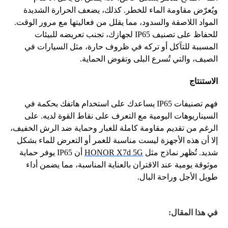
ويُعرّض
مقاومة
الماء
للخطر
.
كذلك،
يضعف
الحرارة
الشديدة
المواد
اللاصقة
والسدود،
مما
يقلل
من
فعاليتها
مع
مرور
الوقت
.
للحفاظ
على
تصنيف
IP65
لجهازك،
تجنب
تعريضه
للبيئات
المسببة
للتآكل
أو
تركه
في
ظروف
حارة،
مثل
السيارات
في
الصيف،
والتي
تُسرع
البلى
وتقوض
الحماية
.
الاستنتاج
فهم
تصنيفات
IP65
يساعدك
على
استخدام
هاتفك
بحكمة
في
السيناريوهات
اليومية
مع
التعرف
على
نقاط
القوة
لديه
.
على
الرغم
من
تقديم
مقاومة
كاملة
للغبار
وحماية
ضد
الرش
الخفيف،
إلا
أن
هذه
الأجهزة
ليست
مناسبة
للغمر
أو
التعرض
للماء
بشكل
شديد
.
تُظهر
نماذج
مثل
HONOR X7d 5G
أن
IP65
يوفر
حماية
موثوقة
يومية
عند
الاقتران
بالعناية
المناسبة،
مما
يضمن
أداء
طويل
الأجل
وراحة
البال
.
في هذا المقال: