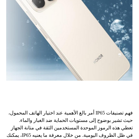
فهم
تصنيفات
IP65
أمر
بالغ
الأهمية
عند
اختيار
الهاتف
المحمول،
حيث
تشير
بوضوح
إلى
مستويات
الحماية
ضد
الغبار
والماء
.
تعطي
هذه
الرموز
الموحدة
المستخدمين
الثقة
في
متانة
الجهاز
في
ظل
الظروف
اليومية
.
من
خلال
معرفة
ما
يعنيه
IP65،
يمكنك