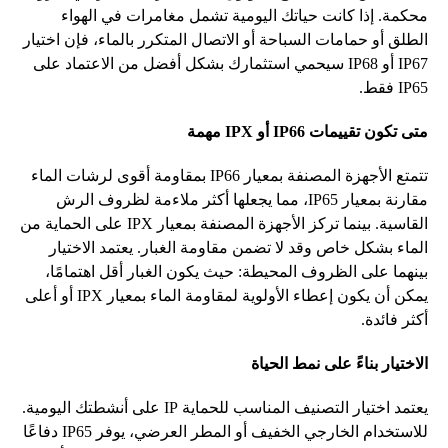
محكمة
.
إذا
كانت
حياتك
اليومية
تشمل
مغامرات
في
الهواء
الطلق
أو
حمامات
السباحة
أو
الاتصال
المتكرر
بالماء،
فإن
اختيار
IP67
أو
IP68
سيحمي
استثمارك
بشكل
أفضل
من
الاعتماد
على
IP65
فقط
.
متى
تكون
تقييمات
IP66
أو
IPX
مهمة
تتمتع
الأجهزة
المصنفة
بمعيار
IP66
بمقاومة
أقوى
لرشات
الماء
مقارنة
بمعيار
IP65،
مما
يجعلها
أكثر
ملاءمة
لظروف
الرش
القاسية
.
بينما
تركز
الأجهزة
المصنفة
بمعيار
IPX
على
الحماية
من
الماء
بشكل
خاص
وقد
لا
تضمن
مقاومة
الغبار
.
يعتمد
الاختيار
بينهما
على
الظروف
المحيطة
:
حيث
يكون
الغبار
أقل
اهتمامًا،
يمكن
أن
يكون
إعطاء
الأولوية
لمقاومة
الماء
بمعيار
IPX
أو
أعلى
أكثر
فائدة
.
الاختيار
بناءً
على
نمط
الحياة
يعتمد
اختيار
التصنيف
المناسب
للحماية
IP
على
أنشطتك
اليومية
.
للاستخدام
الخارجي
الخفيف
أو
المطر
العرضي،
يوفر
IP65
دفاعًا