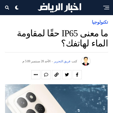
تكنولوجيا
ما معنى IP65 حقًا لمقاومة
الماء لهاتفك؟
كتب
فريق التحرير
-
الأحد 28 سبتمبر 5:09 م