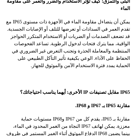
البلى
والتمزق
:
كيف
تؤثر
الاستخدام
والضرر
والعمر
على
مقاومة
الماء
يمكن
أن
يتضاءل
مقاومة
الماء
في
الأجهزة
ذات
مستوى
IP65
مع
تقدم
العمر
في
السدادات
أو
تعرضها
للتلف
أو
الإصابات
الجسدية
.
قد
تضعف
الصدمات
أو
الضربات
أو
الاستخدام
المتكرر
الحواجز
الواقية،
مما
يترك
فتحات
لدخول
الرطوبة
.
تساعد
الفحوصات
المنتظمة
والمعاملة
الحذرة
وتجنب
التعرض
غير
الضروري
في
الحفاظ
على
الأداء
.
الوعي
بكيفية
تأثير
التآكل
الطبيعي
على
الحماية
يمدد
فترة
الاستخدام
الآمن
والموثوق
للجهاز
.
IP65
مقابل
تصنيفات
IP
الأخرى
:
أيهما
يناسب
احتياجاتك؟
مقارنة
IP65
بـ
IP67
و
IP68.
مقارنةً
بـ
IP65،
يقدم
كل
من
IP67
و
IP68
مستويات
حماية
معززة
.
يمكن
لهاتف
IP67
النجاة
من
الغمر
المحدود
في
الماء،
بينما
يضمن
IP68
الدفاع
الموثوق
أثناء
الغمر
المستمر
في
ظروف