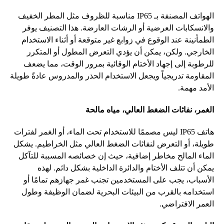
الهواتف
المصنفة
بـ
IP65
مناسبة
للظروف
مثل
المطر
الخفيف
والانسكابات
العرضية
أو
الرشات
العارضة
.
هذا
التصنيف
يوفر
الطمأنينة
عند
الوقوع
في
زوابع
غير
متوقعة
أو
أثناء
الاستخدام
الخارجي
.
ولكن،
يمكن
أن
يؤدي
التعرض
المطول
أو
المتكرر
للرطوبة
إلى
إجهاد
الأختام
الوقائية
بمرور
الوقت،
مما
يضعف
المقاومة
تدريجياً
ويجعل
الاستخدام
الحذر
والمدروس
عادةً
طويلة
الأمد
مهمة
.
الغمر،
نفاثات
الضغط
العالي،
مياه
مالحة
هاتف
IP65
ليس
مصممًا
للاستخدام
تحت
الماء،
أو
الغمر
لفترات
طويلة،
أو
التعرض
لنفاثات
الضغط
العالي
مثل
الخراطيم
.
يشكل
الماء
المالح
مخاطر
إضافية،
حيث
إن
خصائصه
المسببة
للتآكل
يمكن
أن
تتلف
الأختام
والدائرة
الداخلية
بشكل
دائم
.
لهذه
الأسباب،
يجب
على
المستخدمين
تجنب
غمر
جهازهم
تمامًا
أو
استخدامه
بالقرب
من
البيئات
البحرية
لضمان
الوظيفة
وطول
العمر
الافتراضي
.