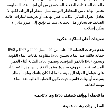
طلقات
الماء
ذات
الضغط
المنخفض
من
أي
اتجاه
.
هذه
المقاومة
تحمي
الهاتف
من
المخاطر
اليومية
مثل
المطر
أو
الرذاذ،
لكنها
لا
تعادل
العزل
المائي
الكامل
.
غمر
الهاتف
أو
تعريضه
لتيارات
عالية
الضغط
قد
يتجاوز
هذا
الحماية،
مما
قد
يؤدي
إلى
ضرر
مائي
لا
يمكن
إصلاحه
.
تصنيفات
أعلى
للملكية
الفكرية
تقدم
درجات
الحماية
IP
أعلى
من
65 –
مثل
IP66
و
IP67
و
IP68 –
حماية
فائقة
ضد
الماء
.
يحسن
IP66
مقاومة
نفاثات
الماء
القوية،
ويسمح
IP67
بالغمر
المؤقت،
ويضمن
IP68
المتانة
أثناء
الغمر
المستمر
تحت
ظروف
محددة
.
يعتمد
الاختيار
بين
هذه
التصنيفات
على
عوامل
الحياة
اليومية،
مثلما
إذا
كان
هاتفك
يواجه
أمطار
بسيطة
أو
بيئات
قاسية
حيث
تكون
الحماية
العالية
ضد
الماء
مهمة
للغاية
.
ما
تتحمله
الهواتف
بتصنيف
IP65
وما
لا
تتحمله
المطر،
رذاذ،
رشات
خفيفة