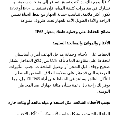
كافيًا
.
ومع
ذلك،
إذا
كنت
تسبح،
تسافر
إلى
مناخات
رطبة،
أو
تشارك
في
مغامرات
كثيفة
المياه،
فإن
تصنيفات
IP67
أو
IP68
تكون
أكثر
ملائمة
.
تتناسب
حماية
الجهاز
مع
نمط
الحياة
تضمن
الراحة
والأداء
الطويل
الأمد
للجهاز
تحت
ظروف
متنوعة
.
نصائح
للحفاظ
على
وحماية
هاتفك
بمعيار
IP65
الأختام
والموانئ
والمعالجة
السليمة
الحفاظ
على
الأختام
وحماية
مداخل
الهاتف
أمران
أساسيان
للحفاظ
على
مقاومة
الماء
.
تأكد
دائمًا
من
إغلاق
المداخل
بشكل
صحيح
وجاف
قبل
الشحن
أو
توصيل
الملحقات
.
تجنب
التأثيرات
العرضية
التي
قد
تؤثر
على
سلامة
الغلاف
.
الفحص
المنتظم
للتآكل
الظاهر
يساعد
في
الحفاظ
على
أداء
IP65
الكامل،
مما
يوفر
لك
راحة
بال
دائمة
بشأن
متانة
جهازك
ضد
المخاطر
اليومية
.
تجنب
الأخطاء
الشائعة،
مثل
استخدام
مياه
مالحة
أو
بيئات
حارة
الماء
المالح
مدمر
بشكل
خاص،
لأنه
يمكن
أن
يُآكل
الأختام