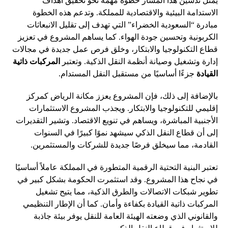
يمثل تدشين هذا المسار خطوة مهمة نحو تحقيق أهداف
الاستدامة البيئية والاقتصادية للمملكة. وتدعم هذه الخطوة
مبادرة “السعودية الخضراء” التي تهدف إلى تقليل الانبعاثات
الكربونية وتحسين جودة الهواء. كما يساهم المشروع في تعزيز
قطاع التكنولوجيا والابتكار، وخلق فرص عمل جديدة في مجالات
إدارة وتشغيل وصيانة أنظمة النقل الذكية. وتعتبر
المركبات ذاتية
القيادة
جزءًا أساسيًا من مستقبل النقل المستدام.
بالإضافة إلى ذلك، فإن المشروع يعزز مكانة الرياض كمركز
إقليمي للتكنولوجيا والابتكار. ويجذب المشروع الاستثمارات
الأجنبية المباشرة، ويساهم في تنويع الاقتصاد. وتشير التقديرات
إلى أن قطاع النقل الذكي سيشهد نموًا كبيرًا في السنوات
القادمة، مما سيخلق فرصًا جديدة للشركات والمستثمرين.
تعتبر البنية التحتية الرقمية المتطورة في المملكة عاملاً أساسيًا
في نجاح هذا المشروع. وقد استثمرت الحكومة بشكل كبير في
تطوير شبكات الاتصالات والطرق الذكية، مما يتيح تشغيل
المركبات ذاتية القيادة بكفاءة وأمان. كما أن الإطار التنظيمي
والقانوني الذي وضعته الهيئة العامة للنقل يوفر بيئة جاذبة