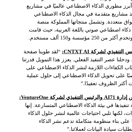
أبرز مطوري الذكاء الاصطناعي عالميًا في مشاريع
فيذ مشاريع متقدمة في مجال الذكاء الاصطناعي
ق متعددة. وتشمل منتجاتها المملوكة منصة
عد أدق نظام ذكاء اصطناعي صوتي باللغة العربية، حيث قامت
ؤسسة و150 ألف مستخدم.
يس التنفيذي لشركة
CNTXT AI:
“لقد طوينا صفحة
خلنا عصر التنفيذ الفعلي. يعزز هذا التمويل قدرتنا
قطاب الكفاءات اللازمة لنشر الذكاء الاصطناعي على
صبًا على تحويل الذكاء الاصطناعي إلى حلول عملية
ت أكثر الظروف تعقيدًا.”
 إدارة
71 والرئيس التنفيذي لشركة
AI
VentureOne:
ئقة وسرعة تنفيذها في بيئة الذكاء الاصطناعي المتسارعة. إنها
 لكنها تلبي احتياجات عالمية لنشر حلول الذكاء
ا على بناء منظومة متكاملة تدعم نشر الذكاء
ات سيادة البيانات لعملائنا.”