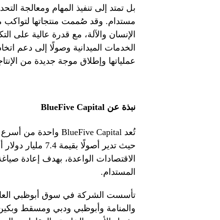
بل تمتد إلى تنفيذ المهام ومعالجة ال
مستدام. وقد صُممت منتجاتها لتواكب متط
الإنسان والآلة، مع قدرة عالية على ال
الخدمات الميدانية وصولًا إلى دعم اتخا
عملياتها وإطلاق موجة جديدة من الإنتاج
نبذة عن
BlueFive Capital
تُعد BlueFive Capital واحدة من أسرع شركات إدارة الأصول نموًا على مستوى العالم
حيث تدير أصولًا ب
الاقتصادات الواعدة، بهدف إعادة صياغة ا
المستدام.
تأسست الشركة في سوق أبوظبي العالمي،
والمنامة وأبوظبي ودبي ومسقط وبكين، 