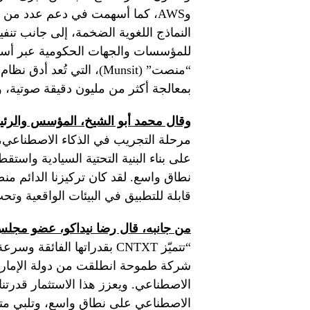
وAWS، كما أسهمت في دعم عدد من 
النماذج اللغوية الضخمة، إلى جانب تن
للمؤسسات والجهات الحكومية عبر أسوا
“منصت” (Munsit)، التي تُ
بمعالجة أكثر من مليون دقيقة صوتية، وتخدم أكثر من 250 م
وقال محمد أبو الشيخ، المؤسس والرئ
مرحلة التجريب في الذكاء الاصطناعي، ود
على بناء البنية التحتية السيادية واست
نطاق واسع. لقد كان تركيزنا الدائم من
قابلة للتطبيق في البيئات الواقعية وتح
من جانبه، قال رضا نيداكو، عضو مجلس
“تتميّز CNTXT بقدراتها الفا
شركة طموحة انطلقت من دولة الإمارات،
الاصطناعي. ويعزز هذا الاستثمار قدرتن
الاصطناعي على نطاق واسع، وتلبي متطلب