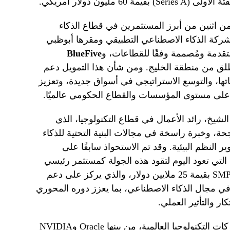
 مليون دولار أمريكي.
ن اثنين من أبرز المستثمرين في قطاع الذكاء
شركة الذكاء الاصطناعي التطبيقي ومقرها أبوظبي
دمة ومُصممة وفقًا للقطاعات، و
BlueFive
طلق من منطقة الخليج. ومن شأن هذا التمويل دعم
ا، والتوسع الاستراتيجي في أسواق جديدة، وتعزيز
ي على مستوى المؤسسات والقطاع الحكومي عالميًا.
 محمد أبو الشيخ، رائد الأعمال في قطاع التكنولوجيا، الذي
اجحة، وخبرة راسخة في مجالات البنية التحتية للذكاء
 النظم البيئية. وقد تم الاستحواذ سابقًا على
روعه LocAI من قبل شركة AI71، التي تعود اليوم لتقود هذه الجولة كمستثمر رئيسي
مشارك. كما يُعد مؤسس صندوق SMPL AI بقيمة 25 ملايين دولار، والذي يركز على دعم
في مجال الذكاء الاصطناعي، بما يعزز دوره المحوري
ار والتأثير العملي.
وتتعاون الشركة مع نخبة من كبرى شركات التكنولوجيا العالمية، من بينها Oracle وNVIDIA