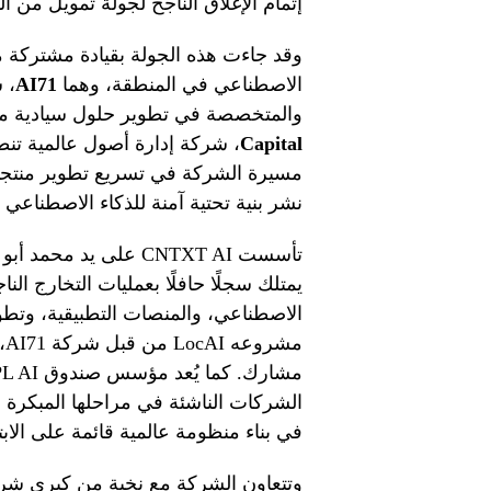
إتمام الإغلاق الناجح لجولة تمويل من الفئة الأولى (Series A) بقيمة 60
وقد جاءت هذه الجولة بقيادة مشتركة م
الاصطناعي في المنطقة، وهما
AI71
، 
والمتخصصة في تطوير حلول سيادية متق
Capital
، شركة إدارة أصول عالمية تن
مسيرة الشركة في تسريع تطوير منتجاته
نشر بنية تحتية آمنة للذكاء الاصطناع
تأسست CNTXT AI على يد
يمتلك سجلًا حافلًا بعمليات التخارج الن
الاصطناعي، والمنصات التطبيقية، وتطوير
مش
الشركات الناشئة في مراحلها المبكرة 
في بناء منظومة عالمية قائمة على الابتك